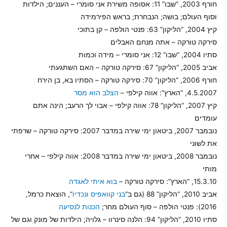
חורף 2003, “שבו” 11: אסופה משירת אני סומרי – העננים; הילדות
וסוף העולם; בושה; הנבחרת; בראש הפירמידה
קיץ 2004, “הליקון” 63: פנטי הולפה – קן בתוכי
סירקה טורקה – אתה מנחם האבלים
סתיו 2004, “שבו” 12: אני סומרי – מידה וכמות
אביב 2005, “הליקון” 67: סירקה טורקה – האם השתגעתי
חורף 2006, “הליקון” 70: סירקה טורקה – הסתיו בא, בן הירח
4.5.2007, “הארץ”: אווה קילפי –
הצלב הוא מסר
קיץ 2007, “הליקון” 78: אווה קילפי – אבוי לך הרעב; הינה אתם
עומדים
נובמבר 2007, ביטאון ימי שירה במדבר 2007: סירקה טורקה – שרפתי
את לשוני
נובמבר 2008, ביטאון ימי שירה במדבר 2008: אווה קילפי – אחרי
מותי
15.3.10, “הארץ”: סירקה טורקה –
בוא איתי לאגדה
אביב 2010, “הליקון” 88 (גם ב”
בני קוואפיס ונכדיו
“, הוצאת כרמל,
2016): פנטי הולפה – סוף העולם מחר;
הכנות לנסיעה
סתיו 2010, “הליקון” 94: הלנה סינרוו – גלויה; הילדות של מונק וגם של