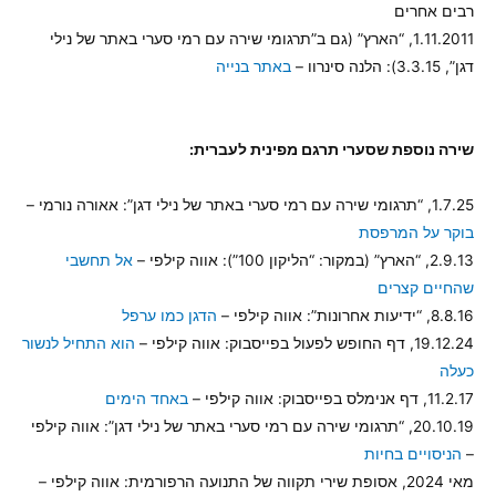
רבים אחרים
1.11.2011, “הארץ” (גם ב”תרגומי שירה עם רמי סערי באתר של נילי
דגן”, 3.3.15): הלנה סינרוו –
באתר בנייה
שירה נוספת שסערי תרגם מפינית לעברית:
1.7.25, “תרגומי שירה עם רמי סערי באתר של נילי דגן”: אאורה נורמי –
בוקר על המרפסת
2.9.13, “הארץ” (במקור: “הליקון 100”): אווה קילפי –
אל תחשבי
שהחיים קצרים
8.8.16, “ידיעות אחרונות”: אווה קילפי –
הדגן כמו ערפל
19.12.24, דף החופש לפעול בפייסבוק: אווה קילפי –
הוא התחיל לנשור
כעלה
11.2.17, דף אנימלס בפייסבוק: אווה קילפי –
באחד הימים
20.10.19, “תרגומי שירה עם רמי סערי באתר של נילי דגן”: אווה קילפי
–
הניסויים בחיות
מאי 2024, אסופת שירי תקווה של התנועה הרפורמית: אווה קילפי –