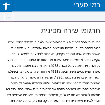
Open toolbar
רמי סערי
Skip
to
content
Main
תרגומי שירה מפינית
Menu
רמי סערי החל ללמוד פינית בכוחות עצמו כשהיה תלמיד התיכון ע”ש
ברנר בפתח תקווה, בשנות השבעים במאה שעברה, והוא תרגל את
השפה בשנה שבה התנדב בקיבוץ מעברות לפני גיוסו לצבא. לאחר
שקיבל פטור מהשירות מיהר לארוז את מזוודתו האחת והיחידה, ונסע
לפינלנד, ארץ שבה קיבל בשנת 1983 תואר מתרגם מוסמך מטעם
משרד המשפטים הפיני ובשנת 1988 אזרחות פינית. סערי גר בפינלנד
עשור, עד שובו ארצה בשנת 1992. הן שירה והן סיפורת לא תורגמו
מפינית לעברית לפני עשייתו בתחום, ולהט עבודתו אפשר לקוראים
העברים להתוודע למניפה רחבה של יצירות פיניות שרובן ככולן כלל לא
תורגמו לשפות דוגמת אנגלית, גרמנית וצרפתית. תרגומיו הענפים של
סערי לשירת משוררים פינים דוגמת סירקה טורקה, אווה קילפי, פנטי