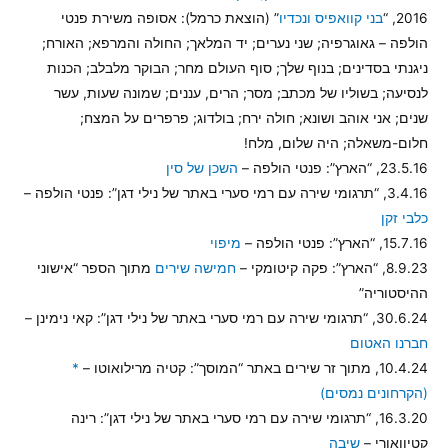
2016, “
בני קוואפיס ונכדיו
” (הוצאת כרמל): אסופה משירת פנטי
הולפה – גאוגרפיה; שני נערים; יד המלאך; החולה והמרפא; האורח;
ניגנתי בסדינים; בנוף שלך; סוף העולם מחר; הבוקר מלבלב; הכנות
לנסיעה; בשוליו של מכתב; מסר; הרים, עננים; שמונה שעות, עשר
שנים; אני אוהב ושונא; חולה ירח; בולדוג; פרפרים על המצח;
חלום-משאלה; היה שלום, מלח!
23.5.16, “הארץ”: פנטי הולפה –
השכן של סין
3.4.16, “תרגומי שירה עם רמי סערי באתר של נילי דגן”: פנטי הולפה –
כלבי זקן
15.7.16, “הארץ”: פנטי הולפה –
מיפוי
8.9.23, “הארץ”: פקה קיטומקי –
חמישה שירים
מתוך הספר “אישוני
ההיסטוריה”
30.6.24, “תרגומי שירה עם רמי סערי באתר של נילי דגן”: קאי נימינן –
חברנו האטום
10.4.24, מתוך זר שירים באתר “המוסך”: קטיה מרילואוטו –
*
(הקרחונים נמסים)
16.3.20, “תרגומי שירה עם רמי סערי באתר של נילי דגן”: רינה
קטיוואורי –
שיבה