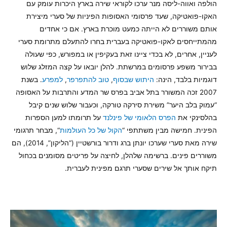
הולפה ואווה-ליסה מנר ערכו לקוראי שירה בארץ היכרות עומק עם
האקו-פואטיקה, שעד פרסומי האסופות הפיניות של סערי מיצירת
אותם משוררים לא הייתה כמעט מוכרת בארץ. אם כי אחדים
מהמתייחסים לאקו-פואטיקה בעברית בחרו להתעלם מתרומת סערי
לעניין, אחרים, לא בכדי ציינו זאת בעקיפין או במפורש, כפי שעולה
בבירור משפע פרסומים במרשתת. להלן יובאו על קצה המזלג שלוש
דוגמיות בלבד, הינה:
היתוש שבסוף
,
טוב להתפרפר
,
למפרע
. בשנת
2007 זכה המשורר בתל אביב בפרס שר המדע והתרבות על האסופה
“עמוק בלב היער” משירת סירקה טורקה, וכעבור שלוש שנים קיבל
בהלסינקי את
הפרס הלאומי של פינלנד
על תרומתו למען הספרות
הפינית. חמישה מבין משתתפי “
הקול של כל העולמות
“, מבחר תרגומי
שירה מאת סערי שערכו יונתן ברג ודרור בורשטיין (“הליקון”, 2014), הם
משוררים פינים. ברשימה שלהלן, לחיצה על פריטים מסומנים בכחול
תיקח אותך אל שירים שסערי תרגם מפינית לעברית.