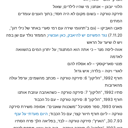
הלווי יובונן – אנחנו; מי שהיו לילדים; שאול
סירקה טורקה – בשום מקום לא היה חסד; בתוך העצים עומדים
המתים
פאבו האביקו – (גם ב”תרגומי שירה עם רמי סערי באתר של נילי דגן”,
7.11.20)
נגד הפשיזם יש להיאבק, כאן ועכשיו
; הממזר נולד עם שן בפה
ויש לו שיער על הראש
אווה-ליסה מנר – כי אתה הוא המתנגד; על יתרון המים בהשוואה
לאדמה
פנטי סאריקוסקי – לא אסלח להם
לאורי ויטה – בלדה; איש גדול
חורף 1992, “הליקון” 6: סירקה טורקה – מכתב מהשמים; ערפל עולה
מהארובות
סתיו 1992, “הליקון” 7: סירקה טורקה – כשהאהבה עוזבת אותנו
חורף 1993, “הליקון” 8: סירקה טורקה – עם כל הכבוד
מארס 1993, ספר פסטיבל “משכנות שאננים”: אסופה משירת סירקה
טורקה – ליום חורף חיוור קצר; עם כל הכבוד;
היום מעדתי על ענף
30.7.93, “הארץ”: סירקה טורקה – לבד, בפליאה הלך פרח הסתיו