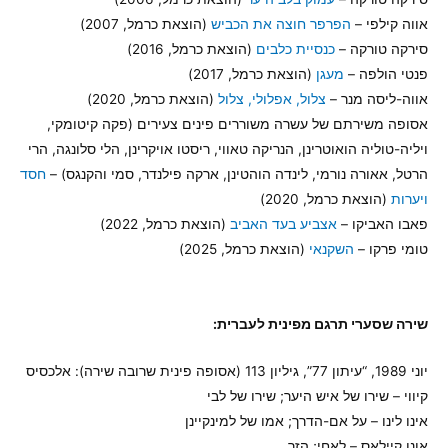
אווה קילפי –
הפרפר חוצה את הכביש
(הוצאת כרמל, 2007)
סירקה טורקה –
כנסיית כלבים
(הוצאת כרמל, 2016)
פנטי הולפה –
מעגן
(הוצאת כרמל, 2017)
אווה-ליסה מנר –
צלול, אפלולי, צלול
(הוצאת כרמל, 2020)
אסופה משירתם של עשרה משוררים פינים צעירים (פקה קיטומקי,
ויליה-טוליה הואוטרינן, הנריקה טאווי, ריסטו אויקרינן, הלי סלונגה, הרי
הרטל, אאורה נורמי, לינדה הוהטינן, ארקה פילנדר, סמי והקנגס) –
חסד
ויערות
(הוצאת כרמל, 2020)
פאבו האביקו –
אצביע בעד האביב
(הוצאת כרמל, 2022)
טומי פרקו –
השקנאי
(הוצאת כרמל, 2025)
שירה שסערי תרגם מפינית לעברית:
יוני 1989, “עיתון 77”, גיליון 113 (אסופה פינית שרובה שירה): אלכסיס
קיווי – שירו של איש היער; שירו של לבי
אינו לינו – על אם-הדרך; אמו של למינקיינן
אונו קיילאס – לאחי; הזר