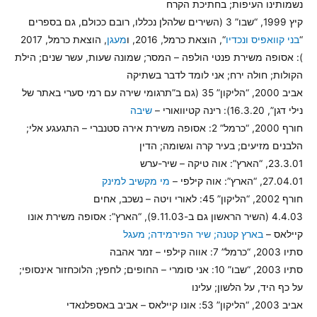
נשמותינו העיפות; בחתיכת הקרח
קיץ 1999, “שבו” 3 (השירים שלהלן נכללו, רובם ככולם, גם בספרים
“
בני קוואפיס ונכדיו
“, הוצאת כרמל, 2016, ו
מעגן
, הוצאת כרמל, 2017
): אסופה משירת פנטי הולפה – המסר; שמונה שעות, עשר שנים; הילת
הקולות; חולה ירח; אני לומד לדבר בשתיקה
אביב 2000, “הליקון” 35 (גם ב”תרגומי שירה עם רמי סערי באתר של
נילי דגן”, 16.3.20): רינה קטיוואורי –
שיבה
חורף 2000, “כרמל” 2: אסופה משירת אירה סטנברי – התגעגע אלי;
הלבנים מזיעים; בעיר קרה וגשומה; הדין
23.3.01, “הארץ”: אוה טיקה – שיר-ערש
27.04.01, “הארץ”: אוה קילפי –
מי מקשיב למינק
חורף 2002, “הליקון” 45: לאורי ויטה – נשכב, אחים
4.4.03 (השיר הראשון גם ב-9.11.03), “הארץ”: אסופה משירת אונו
קיילאס –
בארץ קטנה; שיר הפירמידה; מעגל
סתיו 2003, “כרמל” 7: אווה קילפי – זמר אהבה
סתיו 2003, “שבו” 10: אני סומרי – החופים; לחפץ; הלוכחזור אינסופי;
על כף היד, על הלשון; עלינו
אביב 2003, “הליקון” 53: אונו קיילאס – אביב באספלנאדי