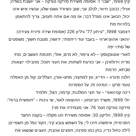
קיץ 1998, “שבו” 1: אסופה משירת סירקה טורקה – אני יושבת בשדה;
אוילי; ככוכב חיוור; לכלב עני; שוב כשיורד גשם-שלג; עכשיו איש אינו
יכול; הכאב אינו מגדל דבר; אז מה אם אתה תעזוב; צריך להתאמן
בלהיות מת
דצמבר 1998, “עיתון 77” גיליון 226 (אסופת שירה פינית צעירה):
יוהאני אהווניארווי – בעבר עוד ריחמתי; ירושה; מטבח חשוך; משפטים
של סתיו יפה
לאורי אוטונקוסקי – לא ציפור, לא מים; אולי; חוכמת העשבים; מתי
מריה וירולאינן – אני כורעת לשתות; את העור תוכל; מהבילוי יוצאות;
סבתא, הרמת
הלנה סינרוו – הדייג; עץ למחצה; מחט-אורן; הצללים; קול מן האפלה
טומי פרקו – המינה III; על הספרות
רינה קטיוואורי – עד חצי המלכות; קדמה; הצל; תלמיד
יולי 1999, משרד הביטחון – ההוצאה לאור, שי גינות – “חופשית ברוח”:
סירקה טורקה (עמ’ 76: אני מצמידה את פני)
קיץ 1999, הליקון 30: אסופה משירת הנו מקלה – בקצה החצר
הפנימית; איפשהו חיכו לי; צל השמש צובע קיר; הקור נפל מן השמיים;
לילה כחול כדיו; בחן כמו ספינה; חפצים אהבת; העצים שנשאו את