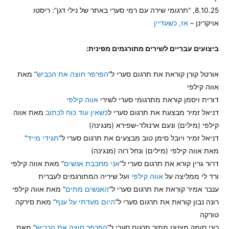
8.10.25, “תרגומי שירה עם רמי סערי באתר של נילי דגן”: ריסטו
אויקרינן –
אז, כשעדיין
ביצועים עבריים לשירים מתורגמים מפינית:
אורטל קורן קוראת את תרגום סערי ל”
הפרפר חוצה את הכביש
” מאת
אווה קילפי
דורית ויסמן קוראת מתרגומי סערי לשירי
אווה קילפי
דניאל זמיר מבצעת את תרגום סערי ל
כשאין עוד כוח לכתוב
מאת אווה
קילפי (מילים) ונעם ארנולד-שפירא (מנגינה)
דניאל זמיר ויובל סימן טוב מבצעים את תרגום סערי ל”
תגידי מייד
”
מאת אווה קילפי (מילים) ונחל רוה (מנגינה)
דרור גרין קורא את תרגום סערי ל”
אני מחבבת אנשים
” מאת אווה קילפי
ורד לי ממליצה על
אווה קילפי
ועל שיריה המתורגמים לעברית
ענבר אמיר קוראת את תרגום סערי ל”
האנשים מתים
” מאת אווה קילפי
רונה נבון קוראת את תרגום סערי ל”
היום מעדתי על ענף
” מאת סירקה
טורקה
רוני סומק מצטט מתוך תרגום סערי ל”
הפרפר חוצה את הכביש
” מאת