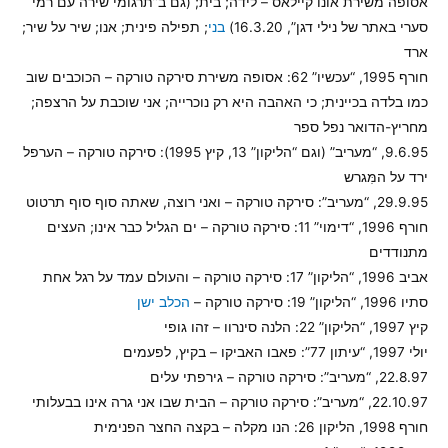
אסופה משירת אונו קיילאס – לידה; בית; (גם ב”תרגומי שירה עם רמי
סערי באתר של נילי דגן”, 16.3.20)
בני
; תפילה פינית; אנו; שיר על שיר;
ארד
חורף 1995, “עכשיו” 62: אסופה משירת סירקה טורקה – הכוכבים שוב
כמו בלדה בכיינית; כי האהבה היא רק נוכרייה; אני שוכבת על הרצפה;
מחריץ-הדואר נפל ספר
9.6.95, “מעריב” (וגם “הליקון” 13, קיץ 1995): סירקה טורקה – הערפל
ירד על המִּגרש
29.9.95, “מעריב”: סירקה טורקה – ואני רוצה, שאתה סוף סוף תרטוט
חורף 1996, “דימוי” 11: סירקה טורקה – ים הגליל כבר אינו; העצים
מתנודדים
אביב 1996, “הליקון” 17: סירקה טורקה – והעולם עמד על רגל אחת
סתיו 1996, “הליקון” 19: סירקה טורקה –
הכלב ישן
קיץ 1997, “הליקון” 22: הלנה סינרוו – זהו גופי
יולי 1997, “עיתון 77”: פאבו האביקו – בקיץ, לפעמים
22.8.97, “מעריב”: סירקה טורקה – גירפתי עלים
22.10.97, “מעריב”: סירקה טורקה – הבית שבו אני גרה אינו בבעלותי
חורף 1998, הליקון 26: הנו מקלה – בקצה החצר הפנימית