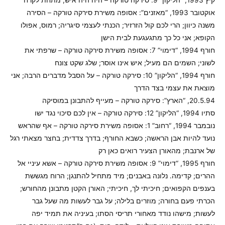
קיץ 1993, “הליקון” 9: סירקה טורקה – היה היה איש; מתחת לקרח
אוקטובר 1993, “מאזנים”: אסופה משירת סירקה טורקה – הסירה
משנה כיוון; הרי לכם קול הזרזיר; הכנתי לעצמי סיגריה; רמוס, אפולו
הקופא; אני כל כך מתגעגעת לבית הישן
חורף 1994, “דימוי” 7: אסופה משירת סירקה טורקה – שרפתי את
לשוני; השמים הם מעיל; איש אינו אוסר; שלג שקט צונח
חורף 1994, “הליקון” 10: סירקה טורקה – על הסבל מדברים הרבה; אני
מוצאת את עצמי בצד הדרך
20.5.94, “הארץ”: סירקה טורקה – מעייף להתבונן במוסיקה
סתיו 1994, “הליקון” 12: סירקה טורקה – אין לכם סיכוי נגד ישו
נובמבר 1994, “רחוב” 1: אסופה משירת סירקה טורקה – אף שהראש
נועד להיות אבן הראשה; כשבא החורף; בדרך צדדית; בחצר מצאתי רגל
של ארנבת; מהאורן הצעיר רואים כאן רק
חורף 1995, “דימוי” 9: אסופה משירת סירקה טורקה – אשא עיניי אל
ההרים; קדימה. נלונה באבנים; מיד מתחיל להתנגן; הרוח מגששת
בענפים הקפואים; חיכיתי לך, חיכיתי; האורן הקטן מתבונן מהחורש;
הכרתי פעם בחורה; מוזרים בלילה; על גבר לעשות מה שעל גבר
לעשות; מישהו נודד מאחורי תריסי הסתו; בעיניה את תמיד יפה