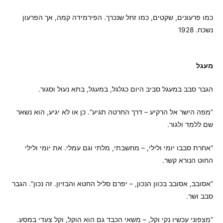
כמו פרעונים, שקטים, כמו זחל שנכרך. הפירמידה קמה, אך הפרעון
נשכח. 1928
מעגל
הגבר סבב במעגל סביב היום כגלגל, במעגל, בתא נעול וסגור.
“מפה הישר אל הרקיע – דרך החרטה תגיע”. כן או לא יגיע, הוא נשאר
שם ללמד ולגור.
“אחרת סבבו יומי ולילי, – מחשבתי, מלתי וגם עמלי. את יומי ולילי
החוט הנורא קשר.
“אסובב, אסובב בכוון הנכון, – יפרם סליל החטא והבזיון. זה נכון”. הגבר
סבב ושר.
“מצפוני עכשיו נקי וקל, – משאי הכבד גם הוא הוקל, וקל צעדי במסע.