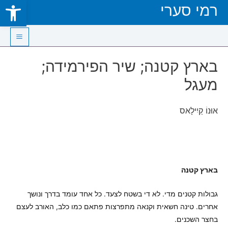
Open toolbar
רמי סערי
Skip
to
content
Main
בארץ קטנה; שיר הפירמידה;
Menu
מעגל
אוּנוֹ קַיִילָאס
בארץ קטנה
גבולות קטנים מדי. לא די בשטח לצעד. כל אחד עומד בדרך ונושך
אחרים. טינה חשאית וקנאה מתפרצות פתאם כמו כלב, האורב לעצם
בחצר השכנים.