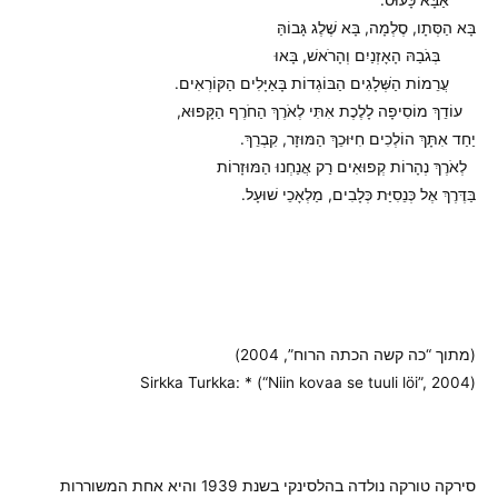
בָּא הַסְּתָו, סֶלְמָה, בָּא שֶׁלֶג גָּבוֹהַּ
בְּגֹבַהּ הָאָזְנַיִם וְהָרֹאשׁ, בָּאוּ
עֲרֵמוֹת הַשְּׁלָגִים הַבּוֹגְדוֹת בָּאַיָּלִים הַקּוֹרְאִים.
עוֹדֵךְ מוֹסִיפָה לָלֶכֶת אִתִּי לְאֹרֶךְ הַחֹרֶף הַקָּפוּא,
יַחַד אִתָּךְ הוֹלְכִים חִיּוּכֵךְ הַמּוּזָר, קִבְרֵךְ.
לְאֹרֶךְ נְהָרוֹת קְפוּאִים רַק אֲנַחְנוּ הַמּוּזָרוֹת
בַּדֶּרֶךְ אֶל כְּנֵסִיַּת כְּלָבִים, מַלְאָכֵי שׁוּעָל.
(מתוך “כה קשה הכתה הרוח”, 2004)
(Sirkka Turkka: * (“Niin kovaa se tuuli löi”, 2004
סירקה טורקה נולדה בהלסינקי בשנת 1939 והיא אחת המשוררות