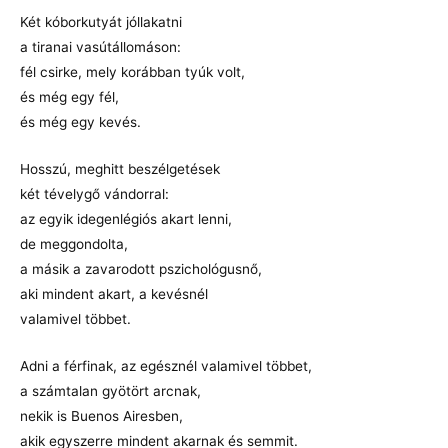
Két kóborkutyát jóllakatni
a tiranai vasútállomáson:
fél csirke, mely korábban tyúk volt,
és még egy fél,
és még egy kevés.
Hosszú, meghitt beszélgetések
két tévelygő vándorral:
az egyik idegenlégiós akart lenni,
de meggondolta,
a másik a zavarodott pszichológusnő,
aki mindent akart, a kevésnél
valamivel többet.
Adni a férfinak, az egésznél valamivel többet,
a számtalan gyötört arcnak,
nekik is Buenos Airesben,
akik egyszerre mindent akarnak és semmit.