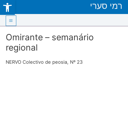
Open toolbar
רמי סערי
Skip
to
content
Main
Omirante – semanário
Menu
regional
NERVO Colectivo de peosia, Nº 23