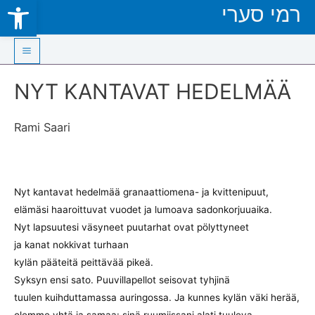
Open toolbar
רמי סערי
Skip
to
content
Main
NYT KANTAVAT HEDELMÄÄ
Menu
Rami Saari
Nyt kantavat hedelmää granaattiomena- ja kvittenipuut,
elämäsi haaroittuvat vuodet ja lumoava sadonkorjuuaika.
Nyt lapsuutesi väsyneet puutarhat ovat pölyttyneet
ja kanat nokkivat turhaan
kylän pääteitä peittävää pikeä.
Syksyn ensi sato. Puuvillapellot seisovat tyhjinä
tuulen kuihduttamassa auringossa. Ja kunnes kylän väki herää,
olemme yhtä ja samaa: sinä ruumiissani alati tuuleva,