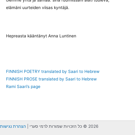
elämäni uurteiden viisas kyntäjä.
Hepreasta kääntänyt Anna Luntinen
FINNISH POETRY translated by Saari to Hebrew
FINNISH PROSE translated by Saari to Hebrew
Rami Saari’s page
2026 © כל הזכויות שמורות לרמי סערי |
הצהרת נגישות