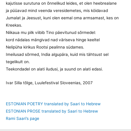
kajutisse surutuna on õnnelikud leides, et olen heebrealane
ja püüavad mind veenda veresidemetes, mis köidavad
Jumalat ja Jeesust, kuni olen eemal oma armsamast, kes on
Kreekas.
Niikaua mu pilk viibib Tino päevitunud sõrmedel:
kord nädalas mängivad nad väriseva hinge keeltel
Nelipüha kirikus Rootsi pealinna südames.
Imeilusad sõrmed, India algupära, kuid mis tähtsust sel
tegelikult on.
Teekondadel on alati iludusi, ja suund on alati edasi.
Ivar Silla tõlge, Luulefestival Sloveenias, 2007
ESTONIAN POETRY translated by Saari to Hebrew
ESTONIAN PROSE translated by Saari to Hebrew
Rami Saari’s page