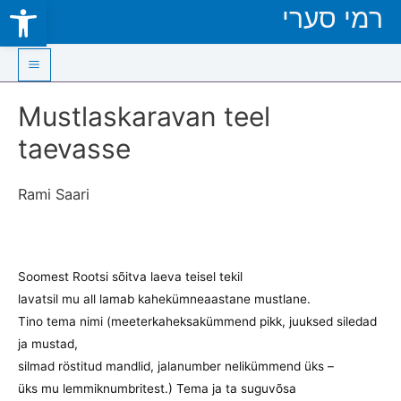
Open toolbar
רמי סערי
Skip
to
content
Main
Mustlaskaravan teel
Menu
taevasse
Rami Saari
Soomest Rootsi sõitva laeva teisel tekil
lavatsil mu all lamab kahekümneaastane mustlane.
Tino tema nimi (meeterkaheksakümmend pikk, juuksed siledad
ja mustad,
silmad röstitud mandlid, jalanumber nelikümmend üks –
üks mu lemmiknumbritest.) Tema ja ta suguvõsa