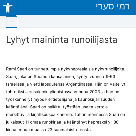
Open toolbar
רמי סערי
Skip
to
content
Main
Lyhyt maininta runoilijasta
Menu
Rami Saari on tunnetuimpia nykyheprealaisia nykyrunoilijoita.
Saari, joka on Suomen kansalainen, syntyi vuonna 1963
Israelissa ja vietti lapsuutensa Argentiinassa. Hän on väitellyt
tohtoriksi Jerusalemin yliopistossa vuonna 2003 ja hän on
työskennellyt myös kielitieteilijänä ja kaunokirjallisuuden
kääntäjänä. Saari on palkittu työstään useita kertoja
merkittävillä kirjallisuuspalkinnoilla. Tähän mennessä Saari on
julkaissut 11 omaa runokirjaa ja kääntänyt hepreaksi yli 80
kirjaa, muun muassa 23 suomalaista teosta.