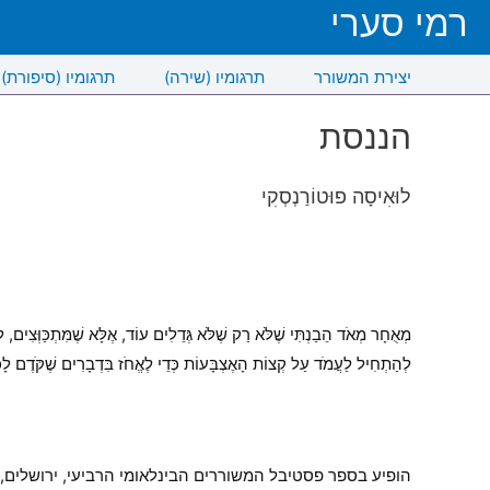
רמי סערי
יצירת המשורר
תרגומיו (שירה)
תרגומיו (סיפורת)
הננסת
לוּאִיסָה פוּטוֹרַנְסְקִי
מְאֻחָר מְאֹד הֵבַנְתִּי שֶׁלֹּא רַק שֶׁלֹּא גְּדֵלִים עוֹד, אֶלָּא שֶׁמִּתְכַּוְּצִים, 
לְהַתְחִיל לַעֲמֹד עַל קְצוֹת הָאֶצְבָּעוֹת כְּדֵי לֶאֱחֹז בִּדְבָרִים שֶׁקֹּדֶם לָכֵן 
הופיע בספר פסטיבל המשוררים הבינלאומי הרביעי, ירושלים, הוצא