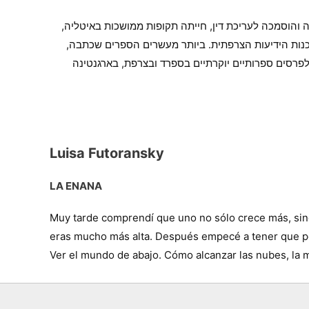
 בבואנוס איירס בשנת 1939. לאחר שלמדה משפטים בעיר הולדתה והוסמכה לעריכת דין, חייתה תקופות ממושכות באיטליה,
ידו ובסוכנות הידיעות הצרפתית. ביותר מעשרים הספרים שכתבה,
פרסים ספרותיים יוקרתיים בספרד ובצרפת, בארגנטינה
Luisa Futoransky
LA ENANA
Muy tarde comprendí que uno no sólo crece más, sino
eras mucho más alta. Después empecé a tener que po
Ver el mundo de abajo. Cómo alcanzar las nubes, la m