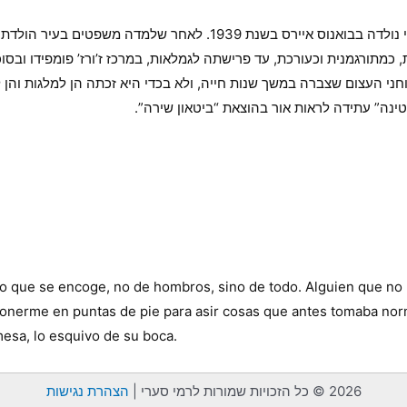
המשוררת והסופרת הארגנטינאית היהודייה לוּאִיסָה פוּטוֹרַנְסְקִי נולדה
ם עבדה כמתרגמת, כמתורגמנית וכעורכת, עד פרישתה לגמלאות, במרכז ז’ורז’ פומפ
י העצום שצברה במשך שנות חייה, ולא בכדי היא זכתה הן למלגות והן ל
נה” עתידה לראות אור בהוצאת “ביטאון שירה”.
 que se encoge, no de hombros, sino de todo. Alguien que no 
nerme en puntas de pie para asir cosas que antes tomaba norma
esa, lo esquivo de su boca.
2026 © כל הזכויות שמורות לרמי סערי |
הצהרת נגישות