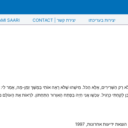
יצירות בעריכתו
CONTACT | יצירת קשר
AMI SAARI
לֹא רַק הַשְּׁרִירִים, אֶלָּא הַכֹּל. מִישֶׁהוּ שֶׁלֹּא רָאָה אוֹתִי בְּמֶשֶׁךְ זְמַן-מָה, אָמַר לִי: –
לָקַחְתִּי כָּרָגִיל. עַכְשָׁו אֲנִי חַיָּה בְּפֶתַח הָאִוְרוּר הַתַּחְתּוֹן. לִרְאוֹת אֶת הָעוֹלָם מִל
ת ידיעות אחרונות, 1997