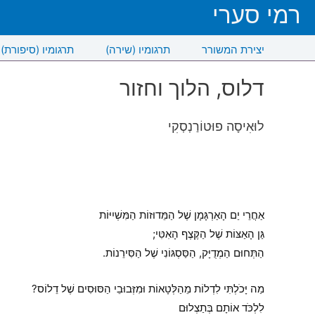
רמי סערי
יצירת המשורר
תרגומיו (שירה)
תרגומיו (סיפורת)
דלוס, הלוך וחזור
לוּאִיסָה פוּטוֹרַנְסְקִי
אַחֲרֵי יַם הָאַרְגָּמָן שֶׁל הַמֵּדוּזוֹת הַמִּשְׁיִיּוֹת
גַּן הָאַצּוֹת שֶׁל הַקֶּצֶף הָאִטִּי;
הַתְּחוּם הַמְדֻיָּק, הַסַּסְגּוֹנִי שֶׁל הַסִּירֵנוֹת.
מַה יָּכֹלְתִּי לִדְלוֹת מֵהַלְּטָאוֹת וּמִזְּבוּבֵי הַסּוּסִים שֶׁל דֵלוֹס?
לִלְכֹּד אוֹתָם בְּתַצְלוּם