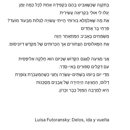
בְּתִקְוָה שֶׁכְּשֶׁאַבִּיט בָּהֶם בִּקְפִידָה אַחַת לְכָל כַּמָּה זְמַן
יְגַלּוּ לִי אוּלַי בִּקְרִיאָה עֲשִׂירִית
אֶת מַה שֶּׁאִלְמָלֵא בּוּרוּתִי הָיִיתִי עֲשׂוּיָה לְגַלּוֹת מִבְּעוֹד מוֹעֵד?
פִּרְחֵי בָּר אֲחָדִים
מְשַׂמְּחִים בָּאָבִיב הַמִּתְאַחֵר הַזֶּה
אֶת הַפָאלֹוסִים הַצְּחוֹרִים אַךְ הַכְּרוּתִים שֶׁל מִקְדַּשׁ דִיּוֹנִיסוֹס.
אֲנִי מַגִּיעָה לָאֲגַם הַקָּדוֹשׁ שֶׁכַּיּוֹם הוּא חֶלְקָה אֵלִיפְּסִית
עִם דְּקָלִים סְפוּרִים בְּאִי-סֵדֶר.
מִדֵּי יוֹם בְּיוֹמוֹ בִּשְׁתֵּים-עֶשְׂרֵה וָחֵצִי כְּשֶׁהַמַּעְבֹּרֶת צוֹפֶרֶת
דֵלוֹס, הַחֲגִיגָה הַיְהִירָה שֶׁל אֲבָנִים מְסֻכָּנוֹת
הִיא לְמַרְבֵּה הַמַּזָּל כְּבָר זִכָּרוֹן.
Luisa Futoransky: Delos, ida y vuelta