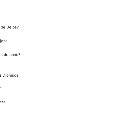
s de Delos?
ijeza
e antemano?
e Dionisos.
n
aza