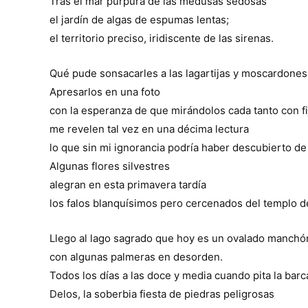
Tras el mar púrpura de las medusas sedosas
el jardín de algas de espumas lentas;
el territorio preciso, iridiscente de las sirenas.
Qué pude sonsacarles a las lagartijas y moscardone
Apresarlos en una foto
con la esperanza de que mirándolos cada tanto con f
me revelen tal vez en una décima lectura
lo que sin mi ignorancia podría haber descubierto d
Algunas flores silvestres
alegran en esta primavera tardía
los falos blanquísimos pero cercenados del templo d
Llego al lago sagrado que hoy es un ovalado manchó
con algunas palmeras en desorden.
Todos los días a las doce y media cuando pita la barc
Delos, la soberbia fiesta de piedras peligrosas