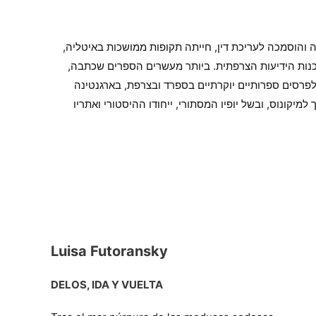
 בבואנוס איירס בשנת 1939. לאחר שלמדה משפטים בעיר הולדתה והוסמכה לעריכת דין, חייתה תקופות ממושכות באיטליה,
ידו ובסוכנות הידיעות הצרפתית. ביותר מעשרים הספרים שכתבה,
פרסים ספרותיים יוקרתיים בספרד ובצרפת, בארגנטינה
יקונוס, ובשל יופיו המסתורי, ייחודו ההיסטורי ואתריו
Luisa Futoransky
DELOS, IDA Y VUELTA