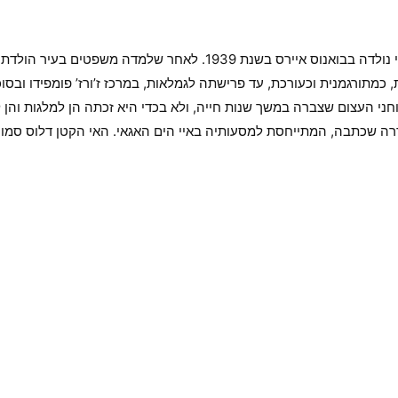
המשוררת והסופרת הארגנטינאית היהודייה לוּאִיסָה פוּטוֹרַנְסְקִי נולדה
ם עבדה כמתרגמת, כמתורגמנית וכעורכת, עד פרישתה לגמלאות, במרכז ז’ורז’ פומפ
י העצום שצברה במשך שנות חייה, ולא בכדי היא זכתה הן למלגות והן ל
רה שכתבה, המתייחסת למסעותיה באיי הים האגאי. האי הקטן דלוס סמוך למ