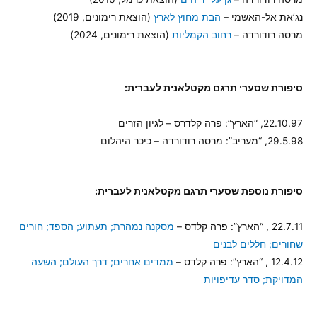
נג’את אל-האשמי –
הבת מחוץ לארץ
(הוצאת רימונים, 2019)
מרסה רודורדה –
רחוב הקמליות
(הוצאת רימונים, 2024)
סיפורת שסערי תרגם
מקטלאנית
לעברית:
22.10.97, “הארץ”: פרה קלדרס – לגיון הזרים
29.5.98, “מעריב”: מרסה רודורדה – כיכר היהלום
סיפורת
נוספת שסערי תרגם
מקטלאנית
לעברית:
22.7.11 , “הארץ”: פרה קלדס –
מסקנה נמהרת; תעתוע; הספד; חורים
שחורים; חללים לבנים
12.4.12 , “הארץ”: פרה קלדס –
ממדים אחרים; דרך העולם; השעה
המדויקת; סדר עדיפויות