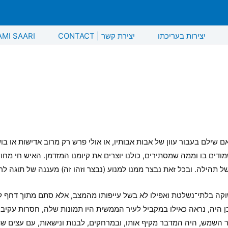
יצירות בעריכתו
CONTACT | יצירת קשר
AMI SAARI
 שילם בעבור עוון של אבות אבותיו, או אולי פרש רק מרוב אדישות או בוש
דים בו וממה שמסתירים, כולנו יוצרים את קיומנו המזדמן. האיש חי מחוץ
ל תהילה. ובכל זאת נבצר ממנו למנוע (נבצר וזהו זה) מעננה של תוגה לר
ה בלתי־נשלטת ואפילו לא בשל עייפותו מהמצב, אלא סתם מתוך דחף לשינ
 אכן היה, נראה כאילו במקביל לעיר הממשית היו תמונות שלה, חסרות עק
 השמש, היה המדבר מקיף אותו, ובמרחקים, לבנות ונישאות, עם עצים שתו