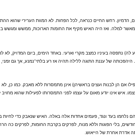
ם, הדמיון. רחש החיים כנראה, לכל הפחות. לא המוות הערירי שהוא ההת
שר למלה. ואז היה האיש מקיף את החומות הארוכות, ממשש ומגשש בחי
 לה) נתפסה בעיניו כמצב מקרי וארעי. באחד הימים, ביום המדויק, לא לפני
 היהפכותה של עננת התוגה ללילה תהיה אז רע בלתי־נמנע, אך גם זמני, כי 
לו אם הן לבנות ועצים בראשיהן) אינן מתמסרות ללא מאבק. כמו כן, לא י
ו. איש אינו יודע מאום על עצמו לפני התמסרותו לפעילות שהוא מחויב לה 
ם נלחמו בעד ונגד, פעמים אחדות אלה באלה. האיש שנאבק כדי לחיות בין
חודשים, בלי הפוגות וללא מנוח, לפרקים בקרבת החומות, לפרקים כה הרח
ה אדרת אחרת של הייאוש.