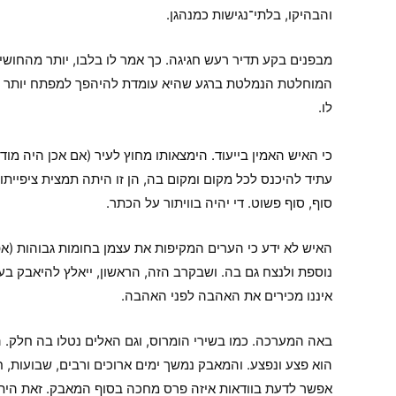
והבהיקו, בלתי־נגישות כמנהגן.
מבפנים בקע תדיר רעש חגיגה. כך אמר לו בלבו, יותר מהחושי
המוחלטת הנמלטת ברגע שהיא עומדת להיהפך למפתח יותר מא
לו.
כי האיש האמין בייעוד. הימצאותו מחוץ לעיר (אם אכן היה מודע
עתיד להיכנס לכל מקום ומקום בה, הן זו היתה תמצית ציפייתו.
סוף, סוף פשוט. די יהיה בוויתור על הכתר.
האיש לא ידע כי הערים המקיפות את עצמן בחומות גבוהות (אפי
נוספת ולנצח גם בה. ושבקרב הזה, הראשון, ייאלץ להיאבק בעצמ
איננו מכירים את האהבה לפני האהבה.
באה המערכה. כמו בשירי הומרוס, וגם האלים נטלו בה חלק. ה
הוא פצע ונפצע. והמאבק נמשך ימים ארוכים ורבים, שבועות, 
אפשר לדעת בוודאות איזה פרס מחכה בסוף המאבק. זאת הית