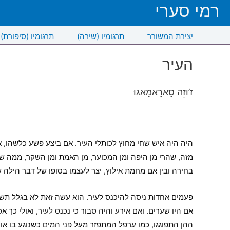
רמי סערי
יצירת המשורר
תרגומיו (שירה)
תרגומיו (סיפורת)
העיר
ז’וּזֵה סָארָאמָאגוּ
היה היה איש שחי מחוץ לכותלי העיר. אם ביצע פשע כלשהו, אם
מזה, שהרי מן היפה ומן המכוער, מן האמת ומן השקר, ממה שמו
בחירה ובין אם מחמת אילוץ, יצר לעצמו בסופו של דבר הילה ש
פעמים אחדות ניסה להיכנס לעיר. הוא עשה זאת לא בגלל תשוק
אם היו שערים. ואם אירע והיה סבור כי נכנס לעיר, ואולי כך
ההן התפוגגו, כמו ערפל המתפזר מעל פני המים כשנוגע בו אור