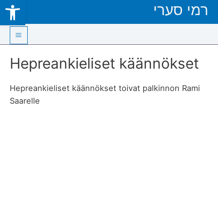
Open toolbar
רמי סערי
Skip
to
content
Main
Hepreankieliset käännökset
Menu
Hepreankieliset käännökset toivat palkinnon Rami
Saarelle