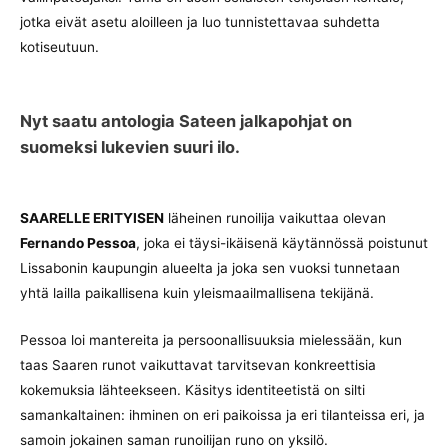
jotka eivät asetu aloilleen ja luo tunnistettavaa suhdetta
kotiseutuun.
Nyt saatu antologia Sateen jalkapohjat on
suomeksi lukevien suuri ilo.
SAARELLE ERITYISEN
läheinen runoilija vaikuttaa olevan
Fernando Pessoa
, joka ei täysi-ikäisenä käytännössä poistunut
Lissabonin kaupungin alueelta ja joka sen vuoksi tunnetaan
yhtä lailla paikallisena kuin yleismaailmallisena tekijänä.
Pessoa loi mantereita ja persoonallisuuksia mielessään, kun
taas Saaren runot vaikuttavat tarvitsevan konkreettisia
kokemuksia lähteekseen. Käsitys identiteetistä on silti
samankaltainen: ihminen on eri paikoissa ja eri tilanteissa eri, ja
samoin jokainen saman runoilijan runo on yksilö.