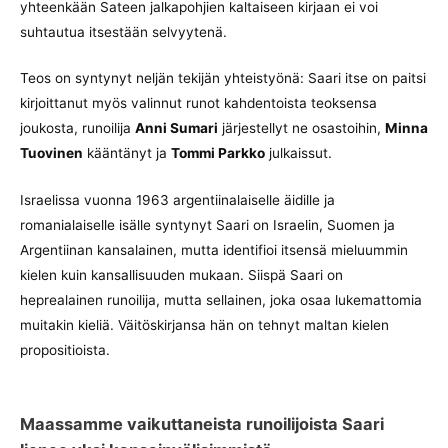
yhteenkään Sateen jalkapohjien kaltaiseen kirjaan ei voi
suhtautua itsestään selvyytenä.
Teos on syntynyt neljän tekijän yhteistyönä: Saari itse on paitsi
kirjoittanut myös valinnut runot kahdentoista teoksensa
joukosta, runoilija
Anni Sumari
järjestellyt ne osastoihin,
Minna
Tuovinen
kääntänyt ja
Tommi Parkko
julkaissut.
Israelissa vuonna 1963 argentiinalaiselle äidille ja
romanialaiselle isälle syntynyt Saari on Israelin, Suomen ja
Argentiinan kansalainen, mutta identifioi itsensä mieluummin
kielen kuin kansallisuuden mukaan. Siispä Saari on
heprealainen runoilija, mutta sellainen, joka osaa lukemattomia
muitakin kieliä. Väitöskirjansa hän on tehnyt maltan kielen
propositioista.
Maassamme vaikuttaneista runoilijoista Saari