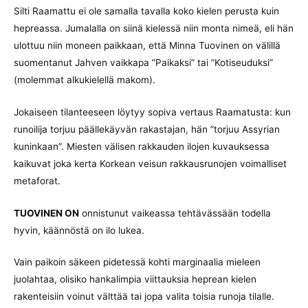
Silti Raamattu ei ole samalla tavalla koko kielen perusta kuin
hepreassa. Jumalalla on siinä kielessä niin monta nimeä, eli hän
ulottuu niin moneen paikkaan, että Minna Tuovinen on välillä
suomentanut Jahven vaikkapa ”Paikaksi” tai ”Kotiseuduksi”
(molemmat alkukielellä makom).
Jokaiseen tilanteeseen löytyy sopiva vertaus Raamatusta: kun
runoilija torjuu päällekäyvän rakastajan, hän ”torjuu Assyrian
kuninkaan”. Miesten välisen rakkauden ilojen kuvauksessa
kaikuvat joka kerta Korkean veisun rakkausrunojen voimalliset
metaforat.
TUOVINEN ON
onnistunut vaikeassa tehtävässään todella
hyvin, käännöstä on ilo lukea.
Vain paikoin säkeen pidetessä kohti marginaalia mieleen
juolahtaa, olisiko hankalimpia viittauksia heprean kielen
rakenteisiin voinut välttää tai jopa valita toisia runoja tilalle.