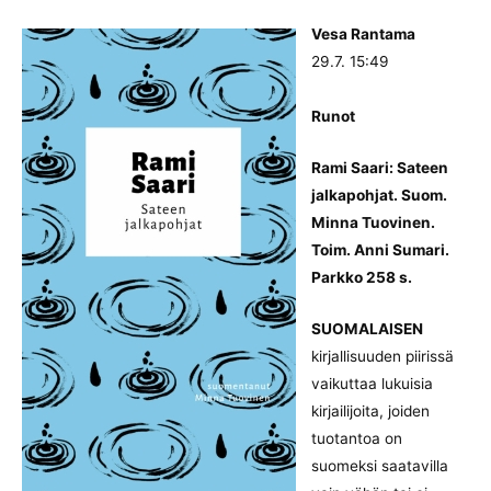
Vesa Rantama
29.7. 15:49
Runot
Rami Saari: Sateen
jalkapohjat. Suom.
Minna Tuovinen.
Toim. Anni Sumari.
Parkko 258 s.
SUOMALAISEN
kirjallisuuden piirissä
vaikuttaa lukuisia
kirjailijoita, joiden
tuotantoa on
suomeksi saatavilla