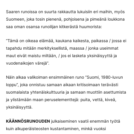
Saaren runoissa on suurta rakkautta lukuisiin eri maihin, myös
Suomeen, joka tosin pienenä, pohjoisena ja pimeänä loukkona
saa oman osansa runoilijan kitkerästä huumorista:
”Tämä on oikeaa elämää, kaukana kaikesta, paikassa / jossa ei
tapahdu mitään merkityksellistä, maassa / jonka useimmat
maut eivät maistu miltään, / jos ei lasketa yksinäisyyttä ja
vuodenaikojen värejä”.
Näin alkaa valikoiman ensimmäinen runo ”Suomi, 1980-luvun
loppu”, joka onnistuu samaan aikaan kritisoimaan terävästi
suomalaista yhtenäiskulttuuria ja samaan muottiin asettumista
ja ylistämään maan peruselementtejä: puita, vettä, kiveä,
yksinäisyyttä.
KÄÄNNÖSRUNOUDEN
julkaiseminen vaatii enemmän työtä
kuin alkuperäisteosten kustantaminen, minkä vuoksi