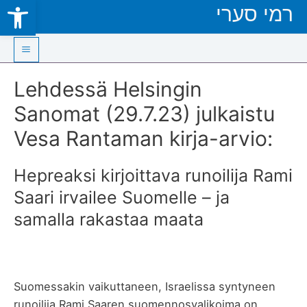
Open toolbar
רמי סערי
Skip
to
content
Main
Lehdessä Helsingin
Menu
Sanomat (29.7.23) julkaistu
Vesa Rantaman kirja-arvio:
Hepreaksi kirjoittava runoilija Rami
Saari irvailee Suomelle – ja
samalla rakastaa maata
Suomessakin vaikuttaneen, Israelissa syntyneen
runoilija Rami Saaren suomennosvalikoima on