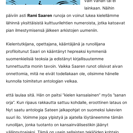
vain vähän tai ei
lainkaan. Näihin
päiviin asti
Rami Saaren
runoja on voinut lukea kielellämme
lähinnä yksittäisistä kulttuurilehtien numeroista, jotka katoavat
pian ilmestymisensä jälkeen arkistojen uumeniin.
Kielentutkijana, opettajana, kääntäjänä ja runoilijana
profiloitunut Saari on kääntänyt hepreaksi kymmeniä
suomenkielisiä teoksia ja edistänyt kirjallisuutemme
tunnettuutta monin tavoin. Vaikka Saaren runot olisivat aivan
onnettomia, mitä ne eivät todellakaan ole, olisimme hänelle
kunnolla toimitetun antologian velkaa.
että laulaa sitä. Hän on paitsi ”kielen kansalainen” myös ”sanan
orja”. Kun ripaus rakkautta sattuu kohdalle, eroottinen lataus on
Nyt saatu antologia Sateen jalkapohjat on suomeksi lukevien
suuri ilo. Voimme jopa ylpistyä ja ajatella löytäneemme tämän
runoilijan, jonka tuotanto on kansainvälisestikin jäänyt
väliinputoajaksi. Tämä on usein sellaisten tekijöiden kohtalo,