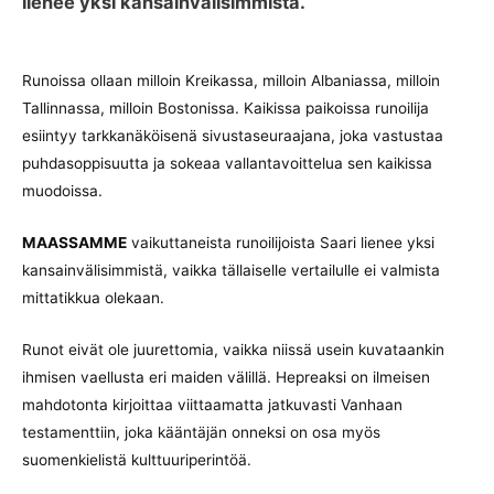
lienee yksi kansainvälisimmistä.
Runoissa ollaan milloin Kreikassa, milloin Albaniassa, milloin
Tallinnassa, milloin Bostonissa. Kaikissa paikoissa runoilija
esiintyy tarkkanäköisenä sivustaseuraajana, joka vastustaa
puhdasoppisuutta ja sokeaa vallantavoittelua sen kaikissa
muodoissa.
MAASSAMME
vaikuttaneista runoilijoista Saari lienee yksi
kansainvälisimmistä, vaikka tällaiselle vertailulle ei valmista
mittatikkua olekaan.
Runot eivät ole juurettomia, vaikka niissä usein kuvataankin
ihmisen vaellusta eri maiden välillä. Hepreaksi on ilmeisen
mahdotonta kirjoittaa viittaamatta jatkuvasti Vanhaan
testamenttiin, joka kääntäjän onneksi on osa myös
suomenkielistä kulttuuriperintöä.