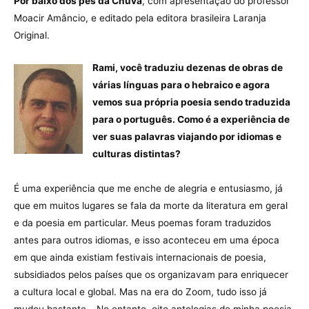
Por baixo dos pés da Chuva
, com apresentação do professor
Moacir Amâncio, e editado pela editora brasileira Laranja
Original.
Rami, você traduziu dezenas de obras de
várias línguas para o hebraico e agora
vemos sua própria poesia sendo traduzida
para o português. Como é a experiência de
ver suas palavras viajando por idiomas e
culturas distintas?
É uma experiência que me enche de alegria e entusiasmo, já
que em muitos lugares se fala da morte da literatura em geral
e da poesia em particular. Meus poemas foram traduzidos
antes para outros idiomas, e isso aconteceu em uma época
em que ainda existiam festivais internacionais de poesia,
subsidiados pelos países que os organizavam para enriquecer
a cultura local e global. Mas na era do Zoom, tudo isso já
mudou bastante… No entanto, oito antologias de minha poesia