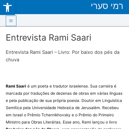
Open toolbar
רמי סערי
Skip
to
content
Main
Entrevista Rami Saari
Menu
Entrevista Rami Saari – Livro: Por baixo dos pés da
chuva
Rami Saari
é um poeta e tradutor israelense. Sua carreira é
marcada por traduções de dezenas de obras em várias línguas
e pela publicação de sua própria poesia. Doutor em Linguística
Semítica pela Universidade Hebraica de Jerusalém. Recebeu
em Israel o Prêmio Tchernikhovsky e o Prêmio do Primeiro
Ministro para Obras Literárias. Esse ano, Rami lançou o livro