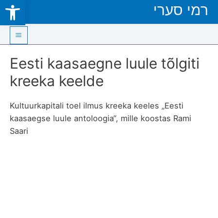
Open toolbar
רמי סערי
Skip
to
content
Main
Eesti kaasaegne luule tõlgiti
Menu
kreeka keelde
Kultuurkapitali toel ilmus kreeka keeles „Eesti
kaasaegse luule antoloogia“, mille koostas Rami
Saari