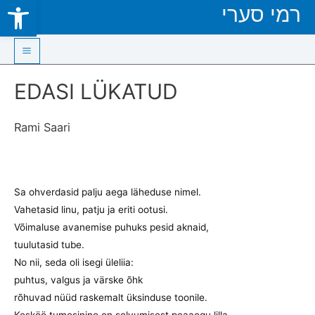
Open toolbar
רמי סערי
Skip
to
content
Main
EDASI LÜKATUD
Menu
Rami Saari
Sa ohverdasid palju aega läheduse nimel.
Vahetasid linu, patju ja eriti ootusi.
Võimaluse avanemise puhuks pesid aknaid,
tuulutasid tube.
No nii, seda oli isegi üleliia:
puhtus, valgus ja värske õhk
rõhuvad nüüd raskemalt üksinduse toonile.
Kesköö tumesinine on solvumisest peaaegu lilla.