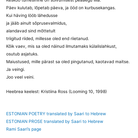
Päev kulutab, lõpetab päeva, ja ööd on kurbusekangas.
Kui häving lööb lähedusse
ja jääb ainult sõprusevalmidus,
alandavad sind mõttetult
triigitud riided, millesse oled end riietanud.
Kõik vaev, mis sa oled näinud ilmutamaks külalislahkust,
osutub asjatuks.
Maiustused, mille pärast sa oled pingutanud, kaotavad maitse.
Ja veingi.
Joo veel veini.
Heebrea keelest: Kristiina Ross (Looming 10, 1998)
ESTONIAN POETRY translated by Saari to Hebrew
ESTONIAN PROSE translated by Saari to Hebrew
Rami Saari’s page