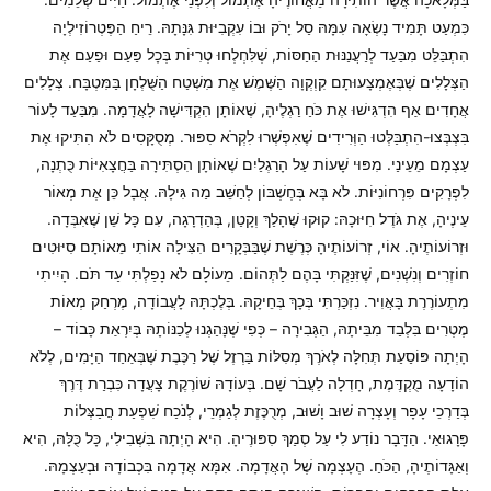
כִּמְעַט תָּמִיד נָשְׂאָה עִמָּהּ סַל יָרֹק וּבוֹ עִקְבִיּוּת גִּנָּתָהּ. רֵיחַ הַפֶּטְרוֹזִילְיָה
הִתְבַּלֵּט מִבַּעַד לְרַעֲנַנּוּת הַחַסּוֹת, שֶׁלִּחְלְחוּ טְרִיּוֹת בְּכָל פַּעַם וּפַעַם אֶת
הַצְּלָלִים שֶׁבְּאֶמְצָעוּתָם קִוְקְוָה הַשֶּׁמֶשׁ אֶת מִשְׁטַח הַשֻּׁלְחָן בַּמִּטְבָּח. צְלָלִים
אֲחָדִים אַף הִדְגִּישׁוּ אֶת כֹּחַ רַגְלֶיהָ, שֶׁאוֹתָן הִקְדִּישָׁה לָאֲדָמָה. מִבַּעַד לָעוֹר
בִּצְבְּצוּ-הִתְבַּלְּטוּ הַוְּרִידִים שֶׁאִפְשְׁרוּ לִקְרֹא סִפּוּר. מְסֻקָּסִים לֹא הִתִּיקוּ אֶת
עַצְמָם מֵעֵינַי. מִפּוּי שָׁעוֹת עַל הָרַגְלַיִם שֶׁאוֹתָן הִסְתִּירָה בַּחֲצָאִיּוֹת כֻּתְנָה,
לִפְרָקִים פִּרְחוֹנִיּוֹת. לֹא בָּא בְּחֶשְׁבּוֹן לְחַשֵּׁב מַה גִּילָהּ. אֲבָל כֵּן אֶת מְאוֹר
עֵינֶיהָ, אֶת גֹּדֶל חִיּוּכָהּ: קוּקוּ שֶׁהָלַךְ וְקָטַן, בְּהַדְרָגָה, עִם כָּל שֵׁן שֶׁאִבְּדָה.
וּזְרוֹעוֹתֶיהָ. אוֹי, זְרוֹעוֹתֶיהָ כְּרֶשֶׁת שֶׁבַּבְּקָרִים הִצִּילָה אוֹתִי מֵאוֹתָם סִיּוּטִים
חוֹזְרִים וְנִשְׁנִים, שֶׁזִּנַּקְתִּי בָּהֶם לַתְּהוֹם. מֵעוֹלָם לֹא נָפַלְתִּי עַד תֹּם. הָיִיתִי
מִתְעוֹרֶרֶת בָּאֲוִיר. נִזְכַּרְתִּי בְּכָךְ בְּחֵיקָהּ. בְּלֶכְתָּהּ לָעֲבוֹדָה, מֶרְחַק מְאוֹת
מֶטְרִים בִּלְבַד מִבֵּיתָהּ, הַגְּבִירָה – כְּפִי שֶׁנָּהַגְנוּ לְכַנּוֹתָהּ בְּיִרְאַת כָּבוֹד –
הָיְתָה פּוֹסַעַת תְּחִלָּה לְאֹרֶךְ מְסִלּוֹת בַּרְזֶל שֶׁל רַכֶּבֶת שֶׁבְּאַחַד הַיָּמִים, לְלֹא
הוֹדָעָה מֻקְדֶּמֶת, חָדְלָה לַעֲבֹר שָׁם. בְּעוֹדָהּ שׁוֹרֶקֶת צָעֲדָה כִּבְרַת דֶּרֶךְ
בְּדַרְכֵי עָפָר וְעָצְרָה שׁוּב וָשׁוּב, מְרֻכֶּזֶת לְגַמְרֵי, לְנֹכַח שִׁפְעַת חֲבַצְּלוֹת
פָּרָגוּאַי. הַדָּבָר נוֹדַע לִי עַל סְמַךְ סִפּוּרֶיהָ. הִיא הָיְתָה בִּשְׁבִילִי, כָּל כֻּלָּהּ, הִיא
וְאַגָּדוֹתֶיהָ, הַכֹּחַ. הֶעָצְמָה שֶׁל הָאֲדָמָה. אִמָּא אֲדָמָה בִּכְבוֹדָהּ וּבְעַצְמָהּ.