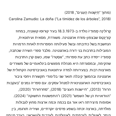
(מתוך “חַיְשָׁנוּת הָעֵצִים”, 2018)
Carolina Zamudio: La doña (“La timidez de los árboles”, 2018)
קָרוֹלִינָה סָמוּדְיוֹ נולדה ב-18.3.1973 בעיר קוּרוּסוּ קוּאָטִיָּה, במחוז
קוֹרְיֶנְטֶס שבצפון-מזרח ארגנטינה. משוררת, מסאית ועיתונאית,
הנחשבת בשל כתיבתה ובשל פעילותה הספרותית לאחת הדמויות
המובילות בתרבות בני דורה בארגנטינה. מלבד ספרי השירה שכתבה,
סָמוּדְיוֹ ייסדה כתב עת ספרותי, “אַסְטְרוֹ” שמו, כשם קרן התרבות
שהקימה, ובמסגרתה היא מנהלת מפגשים בינלאומיים של משוררים
מארצות רבות. בצעירותה למדה עיתונאות באוניברסיטה הקתולית של
ארגנטינה ובהמשך קיבלה תואר שני בלימודי תקשורת ויחסי ציבור
באוניברסיטה הארגנטינאית למנהל עסקים. עם ספריה נמנים “בעקבות
הרוח” (2013), “חיישנות העצים” (2018), “סחרחורת” (2020),
“הוודאויות הן של השמש” (2021) ו”התפשטות התשוקה” (2024).
אסופות מיצירתה ראו אור גם בכמה וכמה ארצות מחוץ לגבולות
מולדתה, בארצה זכתה בשפע פרסים יוקרתיים, ושיריה תורגמו, בין
היתר, לאנגלית, לצרפתית, לאיטלקית, לערבית ולגואראני. בעבר חייתה