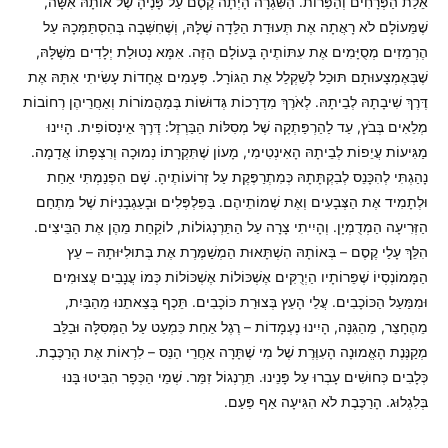
אֵלַת הַפְּרָחִים וְהַפֵּרוֹת. הַשִּׁגְרָה הָיְתָה קֶסֶם עַל פָּנֶיהָ שֶׁל אוֹתָהּ אִשָּׁה,
שֶׁמֵּעוֹלָם לֹא רָאֲתָה אֶת תְּעוּדַת הַלֵּדָה שֶׁלָּהּ, וְשֶׁחִשְּׁבָה בְּהִסְתַּמְּכָהּ עַל
הֶרְמֵזִים מְסֻיָּמִים אֶת עִתּוֹתֶיהָ בָּעוֹלָם הַזֶּה. אִמָּא נְטוּלַת יְלָדִים מִשֶּׁלָּהּ,
שֶׁבְּאֶמְצָעוּתָם תּוּכַל לְשַׁקְלֵל אֶת הַגּוֹרָל. פְּעָמִים אֲחָדוֹת עָשִׂיתִי אִתָּהּ אֶת
דֶּרֶךְ שִׁיבָתָהּ לְבֵיתָהּ. לְאֹרֶךְ מִדְרָכוֹת גְּדוּשׁוֹת בְּמַהֲמוֹרוֹת וְאַחֲרֵיהֶן רְחוֹבוֹת
מְלֵאִים בְּבֹץ, עַד לַהַרְפַּתְקָה שֶׁל מְסִלּוֹת הַבַּרְזֶל: דֶּרֶךְ אֵינְסוֹפִית. הָיִינוּ
מַגִּיעוֹת עֲיֵפוֹת לְבֵיתָהּ הָאִינְטִימִי, מָעוֹן שֶׁתִּקְרָתוֹ נְמוּכָה וְרִצְפָּתוֹ אֲדָמָה.
נָהַגְתִּי לְהִכָּנֵס לְבִקְתָּתָהּ כְּמִתְרַפֶּקֶת עַל זְרוֹעוֹתֶיהָ. שָׁם הִפְנַמְתִּי אַחַת
וּלְתָמִיד אֶת הַצְּבָעִים וְאֶת שְׁמוֹתֵיהֶם. בַּפִּלְפְּלִים וּבָעַגְבָנִיּוֹת שֶׁל מִתְחַם
הַזְּרִיעָה הַמְדֻמְיָן. וְהָיִיתִי צָרָה עַל הַתַּרְנְגוֹלוֹת, לוֹקַחַת מֵהֶן אֶת הַבֵּיצִים.
הִלֵּךְ עָלַי קֶסֶם – בְּאוֹתָהּ הִשְׁתָּאוּת הַמְשַׁמֶּרֶת אֶת בְּתוּלִיּוּתָהּ – עֵץ
הַמָּמוֹנְסְיוֹ שֶׁפֵּרוֹתָיו הַיְרֻקִּים אֶשְׁכּוֹלוֹת אֶשְׁכּוֹלוֹת כְּמוֹ עֲנָבִים עֲצוּמִים
וּמִמַּעַל הַכּוֹכָבִים. עֲלֵי הָעֵץ בְּצוּרַת כּוֹכָבִים. תֵּכֶף בְּצֵאתֵנוּ מֵהַבַּיִת,
מֵהֶחָצֵר, מֵהַגִּנָּה, הָיִינוּ נֶעְמָדוֹת – רֶגֶל אַחַת כִּמְעַט עַל הַמְּסִלָּה וּבַלֵּב
מְקַנֶּנֶת הָאֱמוּנָה הָעִוֶּרֶת שֶׁל מִי שֶׁתָּרָה אַחֲרֵי הַנֵּס – לִרְאוֹת אֶת הָרַכֶּבֶת.
כְּלָבִים כְּחוּשִׁים עָבְרוּ עַל פָּנֵינוּ. תַּרְנְגוֹל זִמֵּר. שְׁמֵי הַכְּפָר הִבִּיטוּ בָּנוּ
בְּלִגְלוּג. הָרַכֶּבֶת לֹא הִגִּיעָה אַף פַּעַם.