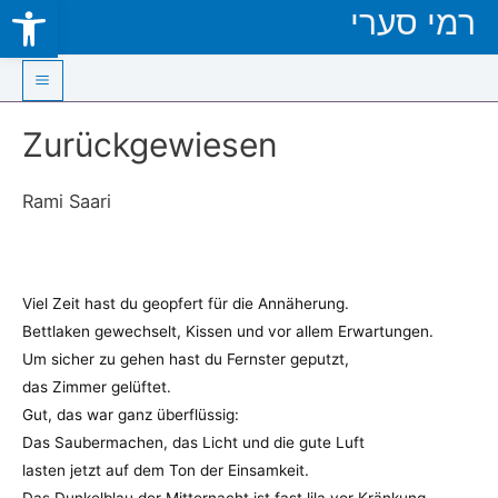
Open toolbar
רמי סערי
Skip
to
content
Main
Zurückgewiesen
Menu
Rami Saari
Viel Zeit hast du geopfert für die Annäherung.
Bettlaken gewechselt, Kissen und vor allem Erwartungen.
Um sicher zu gehen hast du Fernster geputzt,
das Zimmer gelüftet.
Gut, das war ganz überflüssig:
Das Saubermachen, das Licht und die gute Luft
lasten jetzt auf dem Ton der Einsamkeit.
Das Dunkelblau der Mitternacht ist fast lila vor Kränkung.