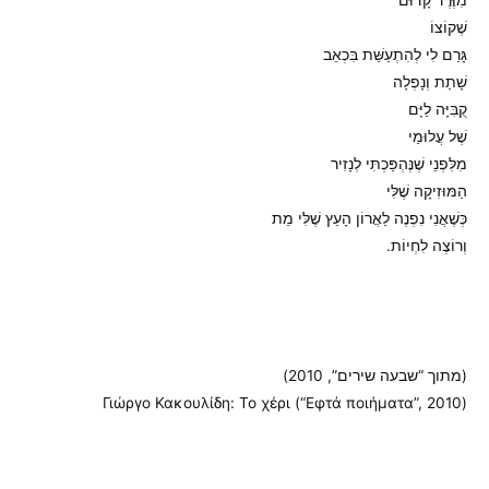
שֶׁקוֹצוֹ
גָּרַם לִי לְהִתְעַשֵּׁת בִּכְאֵב
שָׁתַת וְנָפְלָה
קֻבִּיָּה לַיָּם
שֶׁל עֲלוּמַי
מִלִּפְנֵי שֶׁנֶּהְפַּכְתִּי לְנָזִיר
הַמּוּזִיקָה שֶׁלִּי
כְּשֶׁאֲנִי נִפְנֶה לַאֲרוֹן הָעֵץ שֶׁלִּי מֵת
וְרוֹצֶה לִחְיוֹת.
(מתוך “שבעה שירים”, 2010)
(Γιώργο Κακουλίδη: Το χέρι (“Εφτά ποιήματα”, 2010