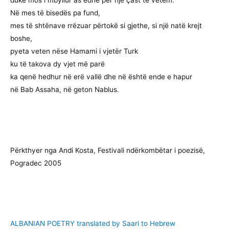
Në mes të bisedës pa fund,
mes të shtënave rrëzuar përtokë si gjethe, si një natë krejt
boshe,
pyeta veten nëse Hamami i vjetër Turk
ku të takova dy vjet më parë
ka qenë hedhur në erë vallë dhe në është ende e hapur
në Bab Assaha, në geton Nablus.
Përkthyer nga Andi Kosta, Festivali ndërkombëtar i poezisë,
Pogradec 2005
ALBANIAN POETRY translated by Saari to Hebrew