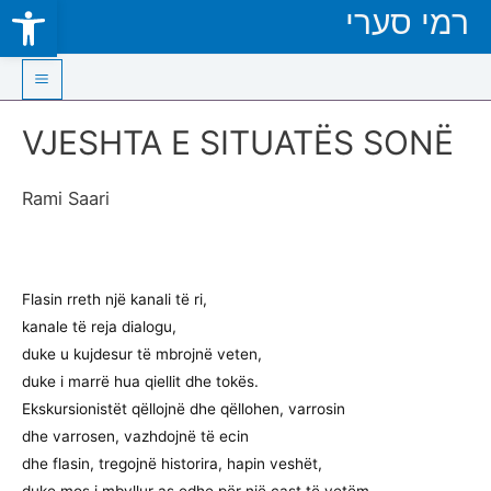
Open toolbar
רמי סערי
Skip
to
content
Main
VJESHTA E SITUATËS SONË
Menu
Rami Saari
Flasin rreth një kanali të ri,
kanale të reja dialogu,
duke u kujdesur të mbrojnë veten,
duke i marrë hua qiellit dhe tokës.
Ekskursionistët qëllojnë dhe qëllohen, varrosin
dhe varrosen, vazhdojnë të ecin
dhe flasin, tregojnë historira, hapin veshët,
duke mos i mbyllur as edhe për një çast të vetëm.