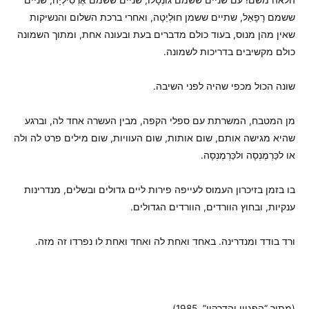
ששמם רָפָאֵל, שתיים ששמן חוּלְיֵטָה, ואחרי ברכת השלום והנשיקות
שאין מהן מנוס, בעוד כולם מדברים בעת ובעונה אחת, ומתוך השמונה
כולם מקשיבים בדריכות לשמונה.
שונה הכול מכפי שהיה לפני השיבה.
מן המטבח, המשרתת עם ספלי הקפה, מבין העשרה אחד לה, וברגע
שהיא מגישה אותם, שום אותות, שום העוויות, שום מילים פרט לה ולה
או לכַּרְמֶנְסָה ולכַּרְמֶנְסָה.
בו בזמן בזיכרון העמוס לעייפה פירות ליים גדולים ובשלים, מנדרינות
ענקיות, ובחוץ הוורדים, הוורדים הגדולים.
ורד בודד ומנדרינה. באחד ואחת לה ואחד ואחת לו נפרדו זה מזה.
(מתוך “הפגיון והדרקון”, 1985)