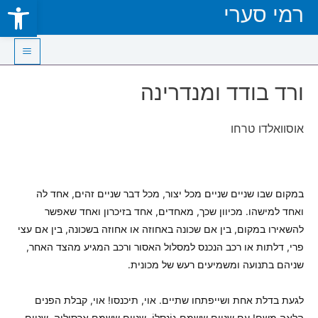
Open toolbar
רמי סערי
Skip
to
content
Main
ורד בודד ומנדרינה
Menu
אוסוואלדו טרחו
במקום שבו שניים שניים מכל יצור, מכל דבר שניים זהים, אחד לה
ואחד למישהו. מכיוון שכך, מאחדים, אחד בזיכרון ואחד שאפשר
להשאירו במקום, בין אם שכונה באחוזה או אחוזה בשכונה, בין אם עצי
פרי, דלתות או רכב הנכנס למסלול האסור ורכב המגיע מהצד האחר,
שניהם בתנועה ומשמיעים רעש של מכונית.
לגעת בדלת אחת ושייפתחו שתיים. אוי, תיכנסו! אוי, קבלת הפנים
הלאה משם! עם שניים ששמם גוֹנְסָלוֹ, שניים ששמם אֶרְסִילְיָה, שניים