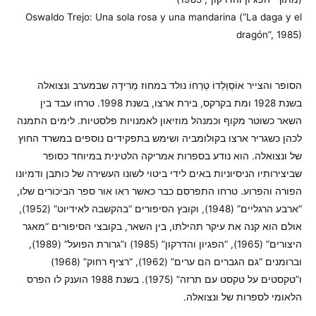
Oswaldo Trejo: Una sola rosa y una mandarina (“La daga y el
dragón”, 1985)
הסופר והצייר אוֹסְוַלְדוֹ טְרֵחוֹ נולד במחוז מֵרִידָה שבמערב ונצואלה
בשנת 1928 ומת בקרקס, בירת ארצו, בשנת 1998. טרחו עבד בין
השאר כשוטר מקוף וכמנהל מוזיאון לאמנויות פלסטיות. לימים התמנה
לכהן כשגריר ארצו בקולומביה ושימש בתפקידים נוספים במשרד החוץ
של ונצואלה. הוא נודע בספרות אמריקה הלטינית במיוחד כסופר
שביצירותיו הניסיוניות באים לידי ביטוי לשונו העשירה של כותבן ודמיונו
הפורה והפרוע. טרחו התפרסם כבר כאשר ראו אור ספר הביכורים שלו,
“ארבע הרגליים” (1948), וקובץ הסיפורים “בהקשבה לאידיוט” (1952),
אולם הוא קנה את עיקר תהילתו, בין השאר, בקובצי הסיפורים “מאגר
היצורים” (1965), “הפגיון והדרקון” (1985) ו”גרורת הפועל” (1989),
וברומנים “גם הגברים הם ערים” (1962), “רציף רחוק” (1968)
ו”טקסטים על טקסט עם תרזה” (1975). בשנת 1988 הוענק לו הפרס
הלאומי לספרות של ונצואלה.