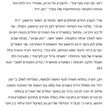
ו”אני מבייצת ומבייצת” – להצביע על הכיוון, שעתיד היה לתת את
אותות התנופה וההתחדשות שלו בשירי “יומן ירח”.
שירי הקובץ החדש מחולקים לשני מחזורים: השער הראשון, “ירח
פנימי”, מלווה את המחזור החודשי למן הריבע הראשון, המולד, ועד
לריבע הרביעי, ומתעד במסגרת זו את השינויים החלים בטווח הקיום
הנשי לאורך אותה התקופה. השער השני, “יומן שבועי”, מנתח שבוע
שלם למן בוקר היום הראשון ועד האשמורת האחרונה. שני השערים
יוצרים ביחד תיעוד מסע הנחתם, ולא בכדי, בתיאור חוויה אישית וכלל
אנושית של סוף והתחלה: “משתה גדול יוכן לקראתי / ומנגינות הלב
ושובלי הלובן יתנופפו / כשאכרע מאושרת / בחיק המצפים לשובי” (עמ’
62).
רונן, הערה במלוא חושיה לגוף האשה ולנפשה, מצליחה לשלב ב”יומן
ירח” את מסלול הירח בשמים ואת מסע גוף האשה אל האהבה וממנה.
שילוב זה זוכה לביטוי ברור גם באוצר המלים של השירים ובמלאי
הביטויים השוזרים בתבונה אלה באלה מונחים מתחום האסטרונומיה
והרגש. נראה כי הבוכייר המילולי של רונן נע בשיקול דעת עילאי בין חוטי