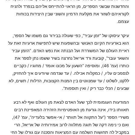
והחדשנות שבשני הספרים, מן הראוי להתייחס אליהם בנפרד ולהניח
לקוראיהם לשזור את מקלעת הדמיון והשוני שבין היצירות בכוחות
עצמם.
עיקר עיסוקו של “זמן עביר”, כפי שעולה בבירור גם משמו של הספר,
הוא בארעיות הקיום האנושי ובהשפעות שיש לתפישת ארעיות זאת על
ראיית העולם של המשוררת ועל הבנתה את נפש האדם. “הזמן עביר
והשאר עובר”, קובעת ורד אריאל נחרצה בשיר ששמו נתן לספר את
כותרו (עמ’ 46), ומוסיפה “השעון על מכונו אומד / מחוגיו / כקביים
לנסמכים עליו, / כמקלות אכילה. / עד שנדמה שיודעים איך להחזיק,
ללקט, לשלוט / עד שמנווטים בין המנות הקצובות, הדלות / תשים, לא
שבעים / הכלי כבר ריק / ואין תוספות”.
המודעות העגמומית לכך שעל האדם לצאת מן העולם ואף לא רבע
תאוותו בידו, אינה גורעת מן האופטימיות הזהירה המאפיינת רבים
משירי הספר (“על התקווה אל תוותר / אי-אפשר בלעדיה”, עמ’ 47),
ואם כי נימה דקה של תוגה מתלווה לרוב אמירותיה של אריאל, הרי
במקביל לה תחושות השלמה עם המציאות והסכנה עם גורלו של החי