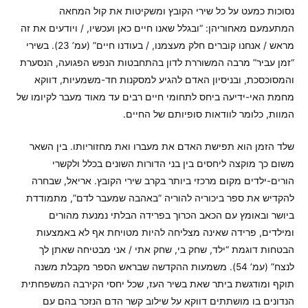
נסוכות כמעט על כל שירי הקובץ ומשקיטות את קול המחאה
המתעמעם מאחוריהן: “ובגלל שאנו חיים כאן ועכשיו, / ויודעים את זה
מראש / אנחנו קוברים חלק מעצמנו, / בעודנו חיים” (עמ’ 23). בשירי
“זמן עביר” מרבה המשוררת לדון בהתחבטות הנפש הפגועה, הנסערת
והמסוכסכת, ובניסיון האדם להגיע למסקנות חד-משמעיות, דווקא
מחמת האי-ידיעה ביחס לתחומי חיים רבים עד מאוד מעבר לקיומו של
המוות, כלומר לוודאות סופיותם של החיים.
שלד הזמן הוא תפישת האדם את מעברו ואת מחזוריותו. בין השאר
משום כך מוקצה ליחסים בין בני הדורות השונים בכלל ולקשרי
הורים-ילדים מקום מרכזי ביותר בקרב שירי הקובץ. אריאל, שבחרה
להקדיש את ספר ביכוריה להוריה “באהבה שמעבר לדם”, מתמודדת
ביושר ובאומץ עם הכאב הכרוך בפרידה הבלתי נמנעת מהורים
ומילדים, פרידה שאינה מצליחה להיות מטויחת אף לא באמצעות
הבטחות דוגמת “ילד, שחק בי, שחק אתי / אני מבטיחה שאתן לך
לנצח” (עמ’ 54). משמעות ההקדשה שבראש הספר מקבלת משנה
תוקף ומודגשת ביתר שאת בשיר העז, שכל יחסי הקירבה המשפחתית
הנדונים בו מושתתים דווקא על שילוב קשר הדם הנזכר בהם עם