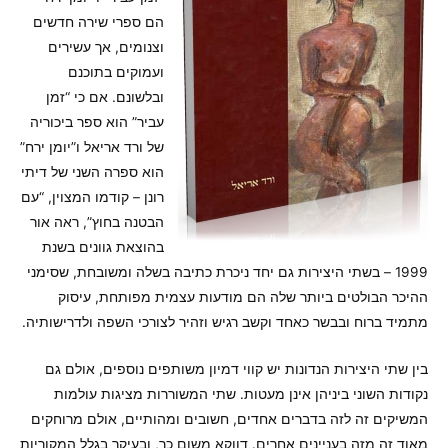
הם ספרי שירה חדשים
וצנומים, אך עשירים
ועמוקים בתוכנם
ובלשונם. אם כי “זמן
עביר” הוא ספר ביכוריה
של ורד אריאל ו”יומן ירח”
הוא ספרה השני של דיתי
רונן – קודמו המצוין, “עם
הבטנה בחוץ”, ראה אור
בהוצאת גוונים בשנת
1999 – בשתי היצירות גם יחד ניכרת כתיבה בשלה ומשובחת, שסימני
ההיכר הבולטים ביותר שלה הם מודעות עצמית מפותחת, עיסוק
מתמיד ברוח ובבשר כאחד וקשב רגיש וזהיר לצורכי השפה ולדרישותיה.
בין שתי היצירות הנדונות יש קווי דמיון משותפים נוספים, אולם גם
נקודות השוני ביניהן אינן מעטות. שתי המשוררות מציגות עולמות
המשיקים זה לזה בדברים אחדים, חשובים ומהותיים, אולם מרוחקים
מאוד זה מזה בעניינים אחרים. דווקא משום כך, ובעיקר בגלל המקוריות