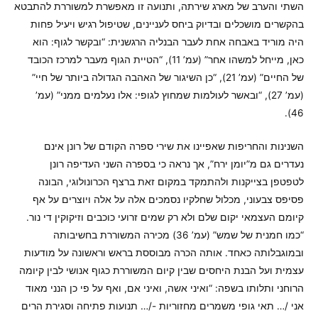
השתי והערב של מארג שירתה, ותנועה זו מאפשרת למשוררת להתבטא
בהקשרים מושכלים ובדיוק ביחס לעניינים, שטיפול רגיש ויעיל פחות
היה מוריד באבחה אחת לעבר הבנליה הרגשנית: “ובקשר לגוף: הוא
כאן, מייחל למשהו אחר” (עמ’ 11), “הטיית הגוף מעבר למרכז הכובד
של החיים” (עמ’ 21), “כן השיגור של האהבה הגדולה ביותר של חיי”
(עמ’ 27), “ובאשר לעולמות שמחוץ לגופי: אלו נעלמים ממני” (עמ’
46).
השנינות והחריפות שאפיינו את שירי ספרה הקודם של רונן אינם
נעדרים גם מ”יומן ירח”, אך נראה כי בספרה השני העדיפה רונן
לטפטפן בצייקנות ולהתמקד במקום זאת ברצף הכרונולוגי, הבונה
פסיפס צבעוני, מכלול שחלקיו נסמכים אלה על אלה ויוצרים על אף
קיומם העצמאי יקום שלם ולא רק שמים זרועי כוכבים וזיקוקין די נור.
“כמו חמנית של שמש” (עמ’ 36) מכירה המשוררת בחשיבותה
ובמוגבלותה כאחד. אותה הכרה מבוססת בראש וראשונה על מודעות
עצמית ועל הבנת היחסים שבין קיום המשוררת כגוף אנושי לבין קיומה
הרוחני ותלותו בשפה: “ואיני אשה, ואיני אם, ואף על פי כן הנני מאוד
אני /… תאי גופי משמרים מחזוריות -/… תנועות פתיחה וסגירת הרים