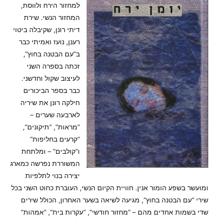
למחזור הירח ולווסת,
המחזור הנשי. שירת
דיתי רונן, שקיבלה ביטוי
רענן, נועז ואמיתי כבר
ב”עם הבטנה בחוץ”,
זכתה בספרה השני
לעיצוב שקול וחדשני.
כבר בספר הביכורים
חילקה רונן את שיריה
לארבעה שערים –
“מראות”, “תיקונים”,
“קרעים בחליפות”
ו”קולבים” – ומלתחת
המשוררת נפרשה כמארג
יצירה בנוי לתלפיות
ומועשר בשפע הומור אנין. חוויית הקיום הנשי, העוברת כחוט השני בכל
שירי “עם הבטנה בחוץ”, מגיעה לשיאה בשער האחרון, הכולל שירים
שדי בשמות אחדים מהם – “מחזור חודשי”, “עקרות בית”, “אמהות”