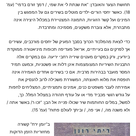
תחושת הצער והאובדן: “את שנתת לי את שמי, / דמך זורם בדמי” (עמ’
18). כאשר יחסי הורים-ילדים מוטלים בשירים גם על המפגש בין
המינים ועל קשר הזוגיות, התמונה המצטיירת במכלול היצירה אינה
מתבהרת, אלא צוברת משקעים, מסמיכה ומתרבדת.
כדי לצאת מהמלכוד הכרוך בסבך המעיק של יחסים מורכבים, עשירים
אך לפרקים גם בעייתיים, אריאל מעדיפה תכופות מיניאטורה ממוקדת
ביודעין, ורק במקרים מעטים שיריה רחבי יריעה. גם במקרים אלה
התבניות השיריות המצומצמות אינן דלות או פשטניות, וכמעט תמיד
המסר מועבר בבהירות מרבית. אם כי בשירים אחדים האמירה אינה
תופסת את מלוא תאוצתה, המשוררת משכילה לרוב להנסיק את
אמירתה לעבר משפטים כנים, אמינים ותמציתיים, המצליחים לחפות
על גודש רגשי מכביד מדי או על עודף תהודה במצלול המלל. כך,
למשל, במלים החותמות שיר שכולו פנייה אל הבן: “זכו ר/ באשר אתה /
ולא משנה מה, / אני פה, / וביתך לעולם פתוח” (עמ’ 15).
ב”יומן ירח” קשורה
מחזוריות הזמן הדוקות