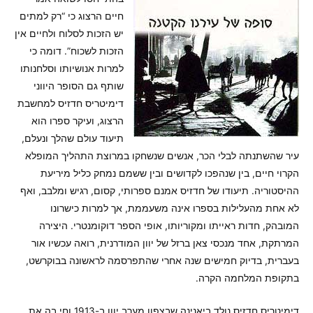
חיים הרצוג כי “רק למתים
יש הזכות לסלוח ולחיים אין
הזכות לשכוח”. דומה כי
למרות אנושיותו וסלחנותו
שותף גם הסופר היווני
דימיטריס חדזיס למחשבת
הרצוג, ועיקר ספרו הוא
תיעוד עולם שהלך ונעלם,
עיר שהשתנתה לבלי הכר, אנשים שנשחקו במרוצת התהליך המופלא
הקרוי חיים, בין שנהפכו לקדושים ובין ששמם נמחק כליל מיריעת
ההיסטוריה. תיעודו של חדזיס אמנם ספרותי, קסום, רגיש ומלבב, ואף
לא אחת מהעלילות בספרו אינה משעממת, אך למרות כישרונו
המובהק, חדות ראייתו ומקוריותו, אופי הספר דוקומנטרי. היצירה
המרתקת, אחד מנכסי צאן ברזל של יוון המודרנית, רואה עכשיו אור
בעברית, בדיוק חמישים שנה אחרי שהתפרסמה לראשונה בבוקרשט,
בתקופת המלחמה הקרה.
דימיטריס חדזיס נולד ביאנינה שבצפון מערב יוון ב-1913 וחי בה את