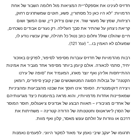
חדזיס לעינינו את אספקלריית המציאות מול חלומה השבור של אחת
הדמויות: “לא היו כאן כל מסתורין, פשע, חוטים שמשתרגים רחוק,
רציחות, שמץ של מעשי שוד. אין שום צידוק דין, שום המשך ושום
קריאת ניצחון על שהתיר את סבך העלילה. רק נעורים אבודים נשכחים,
חיים שהולכו שולל וחלום כוזב נטול כל תהילה, שרק עכשיו נודע לו,
שמעולם לא האמין בו…” (עמ’ 121).
רבות מהדמויות של חדזיס עוברות מסיפור לסיפור, לפרקים באזכור
יחיד, סתמי לכאורה. אולם קיומן ביותר מסיפור אחד מגביר את אמינות
ההתייחסות אליהן ואף יוצר מארג, המעמיד את “סופה של עירנו
הקטנה” על גבולות הסוגה המטושטשים שבין קובץ סיפורים, רומאן
ויצירה דוקומנטרית. הסופר אינו חוסך את שבטו מהצביעות ומהציניות
שמאפיינות אחדות מדמויותיו, והוא מראה במיומנות כיצד מגרעותיהם
של אחדים מגיבוריו – תאוות הבצע של אנדוניס ציאנגלוס, חוסר המוסר
של הסרן ליאראטוס וחטטנותה של הדודה קטרינה – משחיתות את
דרכם או גוזרות על זולתם עונש מאסר, קלון ואף מוות.
תרגומו של יעקב שיבי נאמן עד מאוד למקור היווני. לפעמים נאמנות