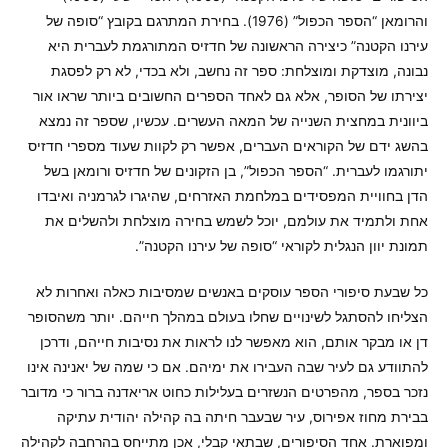
והרומאן “הספר הכפול” (1976). בחירת המתרגם בקובץ “סופה של
עירנו הקטנה” כיצירה הראשונה של חדזיס המתורגמת לעברית היא
נבונה, מוצדקת ומוצלחת: ספר זה נחשב, ולא בכדי, לא רק לפסגת
יצירתו של הסופר, אלא גם לאחד הספרים החשובים ביותר שראו אור
ביוונית במחצית השנייה של המאה העשרים. עכשיו, שספר זה נמצא
בהשג ידם של הקוראים העברים, אפשר רק לקוות שעוד מספרי חדזיס
יתורגמו לעברית. “הספר הכפול”, בן הזקונים של חדזיס ורומאן בשל
הדן בחוויית המפסידים במלחמת האזרחים, שהיגרו לגרמניה ואיבדו
אחת ולתמיד את עולמם, יוכל לשמש בחירה מוצלחת ולהשלים את
תמונת יוון הנגלית לקוראי “סופה של עירנו הקטנה”.
כל שבעת סיפורי הספר עוסקים באנשים שמסיבות כאלה ואחרות לא
הצליחו להסתגל לשינויים שחלו בעולם במהלך חייהם. יותר משהסופר
דן או מבקר אותם, הוא מאפשר לנו לראות את נסיבות חייהם, ודרכן
להתוודע גם לעיר שבה העבירו את ימיהם. אם כי שמה של יאנינה אינו
נזכר בספר, מהפרטים הנשזרים בעלילות כחוט אריאדנה ברור כי מדובר
בבירת מחוז אפירוס, עיר שבעבר חיתה בה קהילה יהודית עתיקה
ומפוארת. אחד הסיפורים, שבתאי קבלי, אכן מתייחס בהרחבה לקהילה