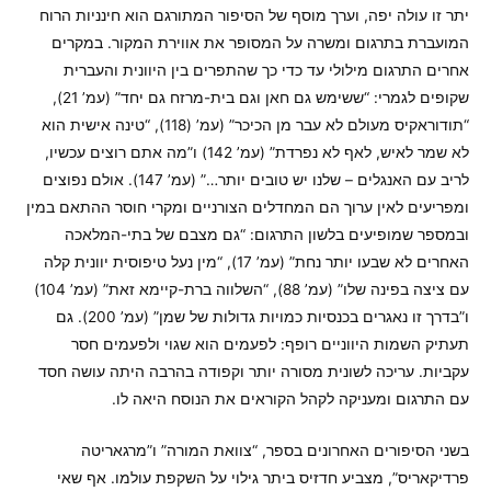
יתר זו עולה יפה, וערך מוסף של הסיפור המתורגם הוא חינניות הרוח
המועברת בתרגום ומשרה על המסופר את אווירת המקור. במקרים
אחרים התרגום מילולי עד כדי כך שהתפרים בין היוונית והעברית
שקופים לגמרי: “ששימש גם חאן וגם בית-מרזח גם יחד” (עמ’ 21),
“תודוראקיס מעולם לא עבר מן הכיכר” (עמ’ (118), “טינה אישית הוא
לא שמר לאיש, לאף לא נפרדת” (עמ’ 142) ו”מה אתם רוצים עכשיו,
לריב עם האנגלים – שלנו יש טובים יותר…” (עמ’ 147). אולם נפוצים
ומפריעים לאין ערוך הם המחדלים הצורניים ומקרי חוסר ההתאם במין
ובמספר שמופיעים בלשון התרגום: “גם מצבם של בתי-המלאכה
האחרים לא שבעו יותר נחת” (עמ’ 17), “מין נעל טיפוסית יוונית קלה
עם ציצה בפינה שלו” (עמ’ 88), “השלווה ברת-קיימא זאת” (עמ’ 104)
ו”בדרך זו נאגרים בכנסיות כמויות גדולות של שמן” (עמ’ 200). גם
תעתיק השמות היווניים רופף: לפעמים הוא שגוי ולפעמים חסר
עקביות. עריכה לשונית מסורה יותר וקפודה בהרבה היתה עושה חסד
עם התרגום ומעניקה לקהל הקוראים את הנוסח היאה לו.
בשני הסיפורים האחרונים בספר, “צוואת המורה” ו”מרגאריטה
פרדיקאריס”, מצביע חדזיס ביתר גילוי על השקפת עולמו. אף שאי