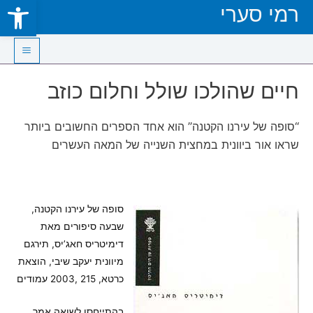
Open toolbar
רמי סערי
Skip
to
content
Main
חיים שהולכו שולל וחלום כוזב
Menu
“סופה של עירנו הקטנה” הוא אחד הספרים החשובים ביותר
שראו אור ביוונית במחצית השנייה של המאה העשרים
סופה של עירנו הקטנה,
שבעה סיפורים מאת
דימיטריס חאג’יס, תירגם
מיוונית יעקב שיבי, הוצאת
כרטא, 215 ,2003 עמודים
בהתייחסו לשואה אמר