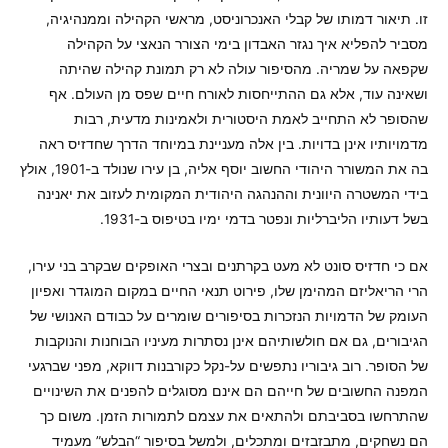
זו. תיאור דמותו של קבלי האנכרוניסט, מראשי הקהילה וממנהיגיה,
מסביר להפליא איך נגזר האבדון בימי הצורר הנאצי על הקהילה
שקפאה על שמריה. מהסיפור עולה לא רק תמונת קהילה שהיתה
ושאינה עוד, אלא גם ההתייחסות לאורח חיים שפס מן העולם. אף
שהסופר לא התחייב לאמת היסטורית ולאמינות מדעית, רבות
מדמויותיו אינן בדויות. בין אלה מעניינת במיוחד הדרך שחדזיס ראה
בה את המשורר היהודי החשוב יוסף אליה, בן עירו שנולד ב-1901, אולץ
בידי המשטרה היוונית וההנהגה היהודית המקומית לעזוב את יאנינה
בשל דעותיו הליברליות ונפטר בדמי ימיו בטיפוס ב-1931.
אם כי חדזיס סונט לא מעט בקרתנים ובצרי האופקים שבקרב בני עירו,
הרי הריאליזם המהימן שלו, פירוט תנאי החיים במקום המוגדר ואפיון
העומק של הדמויות הנזכרות בסיפורים שומרים על כבודם האנושי של
הגיבורים, גם אם חולשותיהם אינן נסתרות מעיניו הבוחנות והנוקבות
של הסופר. רוב גיבוריו נתפשים על-נקל כקורבנות דווקא, מפני שברגעי
המפנה החשובים של חייהם הם אינם מסוגלים להפנים את השינויים
שהתרחשו בסביבתם ולהתאים את עצמם לתמורות הזמן. משום כך
הם נשחקים, מתבזבזים ומתכלים, ולמשל בסיפור “הבלש” מעמיד