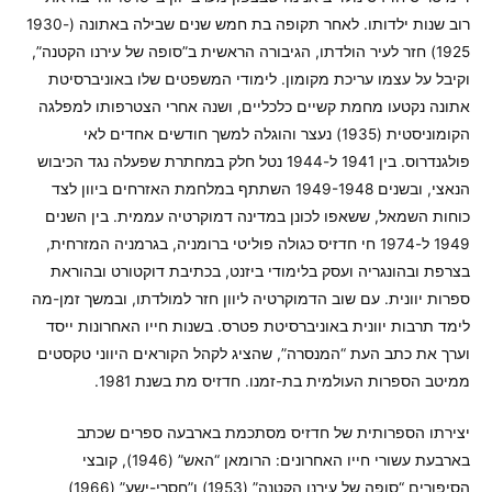
רוב שנות ילדותו. לאחר תקופה בת חמש שנים שבילה באתונה (1930-
1925) חזר לעיר הולדתו, הגיבורה הראשית ב”סופה של עירנו הקטנה”,
וקיבל על עצמו עריכת מקומון. לימודי המשפטים שלו באוניברסיטת
אתונה נקטעו מחמת קשיים כלכליים, ושנה אחרי הצטרפותו למפלגה
הקומוניסטית (1935) נעצר והוגלה למשך חודשים אחדים לאי
פולגנדרוס. בין 1941 ל-1944 נטל חלק במחתרת שפעלה נגד הכיבוש
הנאצי, ובשנים 1949-1948 השתתף במלחמת האזרחים ביוון לצד
כוחות השמאל, ששאפו לכונן במדינה דמוקרטיה עממית. בין השנים
1949 ל-1974 חי חדזיס כגולה פוליטי ברומניה, בגרמניה המזרחית,
בצרפת ובהונגריה ועסק בלימודי ביזנט, בכתיבת דוקטורט ובהוראת
ספרות יוונית. עם שוב הדמוקרטיה ליוון חזר למולדתו, ובמשך זמן-מה
לימד תרבות יוונית באוניברסיטת פטרס. בשנות חייו האחרונות ייסד
וערך את כתב העת “המנסרה”, שהציג לקהל הקוראים היווני טקסטים
ממיטב הספרות העולמית בת-זמנו. חדזיס מת בשנת 1981.
יצירתו הספרותית של חדזיס מסתכמת בארבעה ספרים שכתב
בארבעת עשורי חייו האחרונים: הרומאן “האש” (1946), קובצי
הסיפורים “סופה של עירנו הקטנה” (1953) ו”חסרי-ישע” (1966)