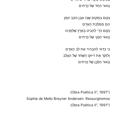
בָּאוֹר הַחַד שֶׁל כְּרֵתִים
נָקוּם בַּמָּקוֹם שֶׁבּוֹ אֶבֶן כּוֹכָב וּזְמַן
הֵם מַמְלֶכֶת הָאָדָם
נָקוּם כְּדֵי לְהַבִּיט בָּאָרֶץ שֶׁלְּפָנֵינוּ
בָּאוֹר הַנָּקִי שֶׁל כְּרֵתִים
כִּי כְּדַאי לְהַבְהִיר אֶת לֵב הָאָדָם
וְלִזְקֹר אֶת דִּיּוּקוֹ הַשָּׁחֹר שֶׁל הַצְּלָב
בָּאוֹר הַלָּבָן שֶׁל כְּרֵתִים
(Obra Poética II”, 1991″)
Sophia de Mello Breyner Andersen: Ressurgiremos
(Obra Poética II”, 1991″)