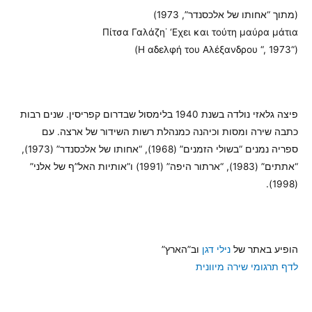
(מתוך “אחותו של אלכסנדר”, 1973)
Πίτσα Γαλάζη˙ ‘Εχει και τούτη μαύρα μάτια
(“Η αδελφή του Aλέξανδρου “, 1973)
פיצה גלאזי נולדה בשנת 1940 בלימסול שבדרום קפריסין. שנים רבות
כתבה שירה ומסות וכיהנה כמנהלת רשות השידור של ארצה. עם
ספריה נמנים “בשולי הזמנים” (1968), “אחותו של אלכסנדר” (1973),
“אתתים” (1983), “ארתור היפה” (1991) ו”אותיות האל”ף של אלני”
(1998).
הופיע באתר של
נילי דגן
וב”הארץ”
לדף תרגומי שירה מיוונית