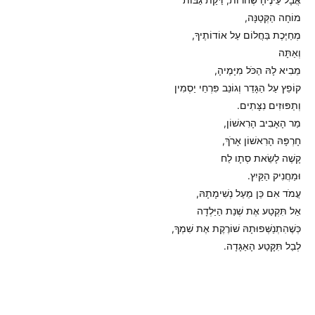
מוֹחָה הַקְּטַנָּה,
מְחַיֶּכֶת בַּחֲלוֹם עַל אוֹדוֹתֶיךָ,
וְאַתָּה
מֵבִיא לָהּ הַכֹּל מִיָּמֶיהָ,
קוֹפֵץ עַל הַגָּדֵר וְגוֹנֵב פִּרְחֵי יַסְמִין
וְתַפּוּזִים נִצָּתִים.
מַר הָאָבִיב הָרִאשׁוֹן,
חָרְפָּהּ הָרִאשׁוֹן אָרֹךְ,
קָשֶׁה לָשֵׂאת סְתָו לַח
וּמַחֲנִיק הַקַּיִץ.
עֲמֹד אִם כֵּן מֵעַל נְשִׁימָתָהּ,
אַל תִּקְטַע אֶת שְׁנַת הַיַּלְדָה
כְּשֶׁהִתְנַשְּׁפוּתָהּ שׁוֹרֶקֶת אֶת שִׁמְךָ,
לְבַל תִּקָּטַע הָאַגָּדָה.