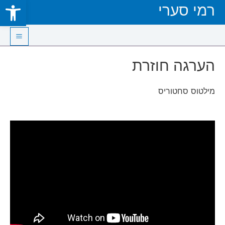
Open toolbar
רמי סערי
Skip
to
content
Main
הערגה חוזרת
Menu
מילטוס סחטוריס