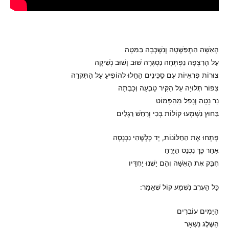
הָאִשָּׁה הִתְפַּשְּׁטָה וְנִשְׁכְּבָה בַּמִּטָּה
עַל הָרִצְפָּה נִפְתְּחָה נִסְגְּרָה שׁוּב וָשׁוּב נְשִׁיקָה
צוּרוֹת פִּרְאִיּוֹת עִם סַכִּינִים הֵחֵלוּ לְהוֹפִיעַ עַל הַתִּקְרָה
צִפּוֹר תְּלוּיָה עַל הַקִּיר טָבְעָה וְכָבְתָה
נֵר נָטָה וְנָפַל מֵהַפָּמוֹט
בַּחוּץ נִשְׁמְעוּ קוֹלוֹת בְּכִי וְרַחַשׁ רַגְלַיִם
פָּתְחוּ אֶת הַחַלּוֹנוֹת, יָד כָּלְשֶׁהִי נִכְנְסָה
אַחַר כָּךְ נִכְנַס הַיָּרֵחַ
חִבֵּק אֶת הָאִשָּׁה וְהֵם יָשְׁנוּ יַחְדָּיו
כָּל הָעֶרֶב נִשְׁמַע קוֹל שֶׁאָמַר:
הַיָּמִים עוֹבְרִים
הַשֶּׁלֶג נִשְׁאָר