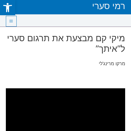
Open toolbar
רמי סערי
Skip
to
content
Main
מיקי קם מבצעת את תרגום סערי
Menu
ל”איתך”
מרקו מרינג’לי