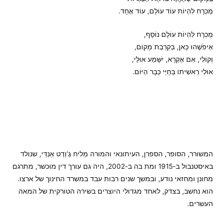
מֻכְרָח לִהְיוֹת עוֹד עוֹלָם, עוֹד אֶחָד.
מֻכְרָח לִהְיוֹת עוֹלָם נוֹסָף,
אֵיפֹשֶׁהוּ כָּאן, בְּקִרְבַת מָקוֹם,
וְקוֹלִי, אִם אֶקְרָא, יִשָּׁמַע אוּלַי,
אוּלַי רֵאשִׁיתוֹ בְּחַיַּי כְּבָר הַיּוֹם.
המשורר, הסופר, הספרן, העיתונאי והמורה מֵלִיח גֶ’וְדֵט אַנְדַּי, שנולד
באיסטנבול ב-1915 ומת בה ב-2002, היה גם עורך דין מוכשר, מתרגם
מחונן ומחזאי נודע, ובמשך שנים רבות עבד במשרד החינוך של ארצו.
הוא נחשב, בצדק, לאחד מגדולי היוצרים בשירה הטורקית של המאה
העשרים.