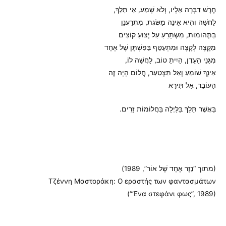
חֶרֶשׁ דִּבְּרָה אֵלָיו, וְלֹא שָׁמַע, אֵי תֵּלֵךְ,
לָחֲשָׁה וְהִיא אֵינָה מַשֶּׂגֶת, מִתְרַעֲנֵן
בַּתְּהוֹמוֹת, מִשְׂתָּרֵעַ עַל יְצוּעַ קוֹצִים
מִקָּצֶה לְקָצֶה וּמִתְעַטֵּף בַּפִּשְׁתָּן שֶׁל אֶחָד
מִגַּנֵּי הָעֵדֶן, הָיִיתָ טוֹב, לָחֲשָׁה לוֹ,
אֵינְךָ שׁוֹמֵעַ וְאַל תִּצְטַעֵר, חֲלוֹם הָיָה זֶה
הָעוֹבֵר, אַל תִּירָא
בַּאֲשֶׁר תֵּלֵךְ בַּלַּיְלָה בַּחֲלוֹמוֹת זָרִים.
(מתוך “נֵזֶר אֶחָד שֶׁל אוֹר”, 1989)
Τζέννη Μαστοράκη: O εραστής των φαντασμάτων
(“‘Ενα στεφάνι φως”, 1989)