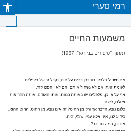
Open toolbar
רמי סערי
Skip
to
content
Main
משמעות החיים
Menu
(מתוך “סיפורים בני רגע”, 1967)
אם נשחיל פלפלי דובדבן רבים על חוט, נקבל זר של פלפלים.
לעומת זאת, אם לא נשחיל אותם, הם לא ייהפכו לזר.
אף על פי כן, פלפלים יש באותה כמות, אותו האודם, אותה החריפות.
ואולם, לא זר.
כלום נובע הדבר אך ורק מן החוט? זה אינו נובע מן החוט. החוט ההוא,
כידוע לנו, אינו אלא עניין שולי, זניח.
אם כן, במה מדובר?
מי שהוגה בכך ומקפיד לא להניח להגיגיו להתרוצץ הלוך וחזור, אלא