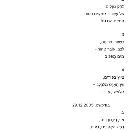
לַהַק גּוֹזָלִים
שֶׁל שַׁחֲרוּר גּוֹמְעִים בְּטוּר:
הַחַיִּים הֵם נֵס!
3.
בִּשְׂעָרִי פְּרִיחָה,
לְבָבִי עוֹבֵר טִהוּר –
מַיִם מְפַכִּים
4.
צִיּוּץ צִפּוֹרִים,
עֵץ הָאַגָּס מְלַבְלֵב –
גוּלָאשׁ בָּאֲוִיר.
בודפשט, 29.12.2005
5.
אוֹי, רֵיחַ וְרָדִים,
דְּבַשׁ הָאֳהָבִים, כָּעוּס,