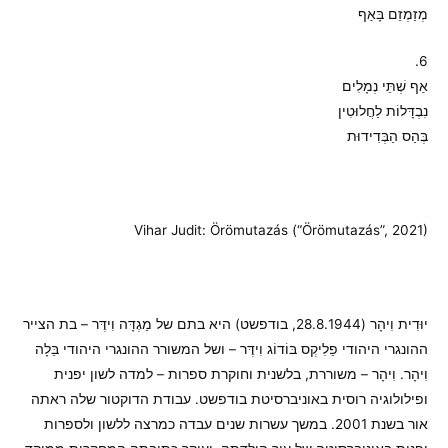
מְזַמְזֵם בָּאַף
6.
אַף שְׁתֵּי נְמָלִים
נִבְדָּלוֹת לַחֲלוּטִין
בְּהַס הַבְּדִידוּת
Vihar Judit: Örömutazás (“Örömutazás”, 2021)
יוּדִית וִיהָר (28.8.1944, בודפשט) היא בתם של מַגְדָּה וִידֶּר – בת הצייר
ההונגרי היהודי פֵלִיקְס בּוֹדוֹג וִידֶּר – ושל המשורר ההונגרי היהודי בֵּלָה
וִיהָר. וִיהָר – משוררת, בלשנית וחוקרת ספרות – למדה לשון יפנית
ופילולוגיה רוסית באוניברסיטת בודפשט. עבודת הדוקטור שלה ראתה
אור בשנת 2001. במשך עשרות שנים עבדה כמרצה ללשון ולספרות