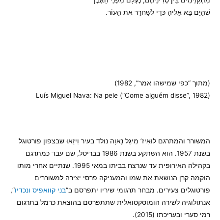
שֶׁהַיָּם בָּא אֵלֶיהָ כְּדֵי לְשַׁחְרֵר אֶת הָעוֹר.
(מתוך “כפי שמישהו אמר”, 1982)
(Luís Miguel Nava: Na pele (“Come alguém disse”, 1982
המשורר והמתרגם לוּאִיז’ מִיגֵל נָאוָה נולד בעיר וִיזֵאוּ שבצפון פורטוגל
בשנת 1957. הוא השתקע בשנת 1986 בבריסל, שם עבד כמתרגם
בקהילה האירופית עד שנרצח בביתו במאי 1995. שנתיים אחרי מותו
הוקמה קרן הנושאת את שמו והמעניקה פרסי יצירה למשוררים
פורטוגלים צעירים. מבחר תרגומי שיריו יתפרסם ב”
בני קוואפיס ונכדיו
“,
אנתולוגיה לשירה הומוסקסואלית שתתפרסם בהוצאת כרמל בתרגום
רמי סערי ובעריכתו (2015).