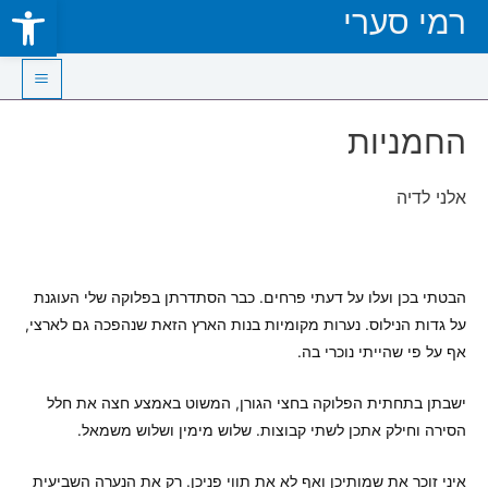
Open toolbar
רמי סערי
Skip
to
content
Main
החמניות
Menu
אלני לדיה
הבטתי בכן ועלו על דעתי פרחים. כבר הסתדרתן בפלוקה שלי העוגנת
על גדות הנילוס. נערות מקומיות בנות הארץ הזאת שנהפכה גם לארצי,
אף על פי שהייתי נוכרי בה.
ישבתן בתחתית הפלוקה בחצי הגורן, המשוט באמצע חצה את חלל
הסירה וחילק אתכן לשתי קבוצות. שלוש מימין ושלוש משמאל.
איני זוכר את שמותיכן ואף לא את תווי פניכן. רק את הנערה השביעית