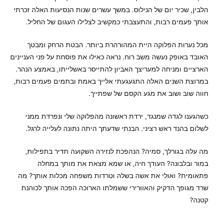
הלבין, שכיר יום של הנילוס. במשך עשרים שנות הנסיעות האלה זכרתי
אותך פעמים רבות, והתעצבתי כמקשיב לצלילו העגום של החליל.
מכל נערות הפלוקה היית המהורהרת ביותר. הבטת הרחק ומבטך
האובד באופק נעשה משב רוח. נראה כאילו את פוסחת על פני העניינים
הארציים ומניחה למעריצך האביון להתייסר באשלייתו, באמצע הנהר.
במרוצת השנים האלה התגעגעתי אלייך באמת ובתמים פעמים רבות,
חווה שוב ושוב את מגע הקסם של שפתייך.
כשהגענו לגדה שמנגד, ירדת ראשונה מהפלוקה שלי ונפרדת ממני
לשלום בהנד ראש רציני. הבנתי שדעתך היתה נתונה לעלייה לרגל.
מה עלה בגורלך, סמיה? הנהפכת לנזירה השקועה תדיר בתפילות,
במור ובלבונה? העודך חיה, או שמא מצאת את מותך במחלה
פתאומית? ואולי את אשה בשלה וטרדות משפחה מכלות אותך? מה
שרד מגופך הדקיק והאוורירי ששמלתו הארוכה הפכה אותך לכוהנת
קטנה?