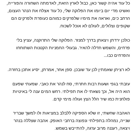
כל עוד אהיה קשור כאן, כבול לארץ הזאת, לאדמתה השחורה והפורייה,
ואשיט מדי יום ביומו את הפלוקה שלי, כל עוד אצלח את הנהר העצום,
הרחב כים, ואראה את מימיו שלפרקים כמוהם כעופרת ולפרקים הם
שקופים וצלולים, לעולם לא אוכל לשכוח.
כולכן ירדתן ויצאתן בדרך למנזר. הפלוקה שלי התרוקנה, עציץ בלי
פרחים, והשמש חדלה להאיר. גבעולי החמניות הקטנות השתוחחו
והפרחים כבו…
לא רציתן שאמתין לכן עד שובכן. ספן אחר, אמרתן, יסיע אתכן בחזרה.
עזבתי בגפי ושעות רבות חתרתי, סח לנהר את כאבי. שמעתי שפעם
הוא היה אל, וכך נשאתי לו את תפילתי. רחש המים ענה לי באיטיות
פולחנית כמו שיר הלל הצץ ועולה מימי קדם.
האהבה שחשתי, זו שלא הספיקה ללבלב במציאות ולו למשך שבריר
שנייה, נמהלה בתפילתי ונפוצה ברחבי האופק. אהבה שצללה בנהר
ויצאה, רעננה מרוב ערגה, להתייבש בשמש.