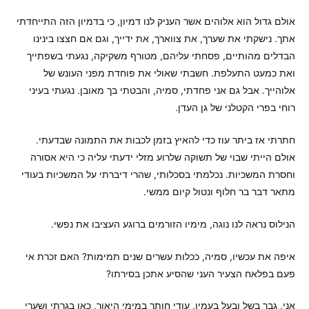
אולם גדול הוא אלוהים אשר העניק לנו דמיון, כי בדמיון הזה התייחדתי
אתך. נישקתי את שערך, את צווארך, את ידייך, וגם אם חצצו בינינו
הבדלים מהותיים, פסחתי עליהם, מטורף משקיקה, נגעתי בשפתייך
ואת כמעט התעלפת. חשבתי שאולי את פוחדת מפני העונש של
אלוהייך. אבל גם אני פחדתי, סמיה, והבטתי בך מאובן. נגעתי בעיני
רוחי בפרי הקטלני של גן העדן.
חתרתי אז ביתר עוז כדי להאיץ בזמן לכבות את התמונה שבדעתי.
אולם הייתי שבוי של תשוקה שלרוע מזלי ידעתי עליה כי היא אסורה
וחסרת המשכיות. נכלמתי בסכלותי, שהרי דיברתי על המשכיות בעודי
מתאר דבר בר חלוף ונטול קיום ממשי.
הנילוס נראה לנו נוגה, מימיו הזורמים ברוגע העציבו את נפשי.
איפה את עכשיו, סמיה, ככלות עשרים שנים תמימות? האם זכרת אי
פעם בפלאח הצעיר העני שהסיע אתכן בסירתו?
אני, גבר בשל ובעל בעמיו, עודי חותר במימי היאור, כאן בגרתי ושערי