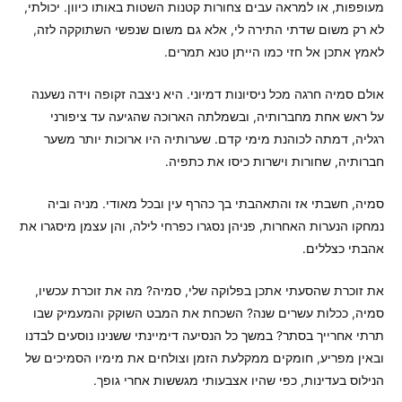
מעופפות, או למראה עבים צחורות קטנות השטות באותו כיוון. יכולתי,
לא רק משום שדתי התירה לי, אלא גם משום שנפשי השתוקקה לזה,
לאמץ אתכן אל חזי כמו הייתן טנא תמרים.
אולם סמיה חרגה מכל ניסיונות דמיוני. היא ניצבה זקופה וידה נשענה
על ראש אחת מחברותיה, ובשמלתה הארוכה שהגיעה עד ציפורני
רגליה, דמתה לכוהנת מימי קדם. שערותיה היו ארוכות יותר משער
חברותיה, שחורות וישרות כיסו את כתפיה.
סמיה, חשבתי אז והתאהבתי בך כהרף עין ובכל מאודי. מניה וביה
נמחקו הנערות האחרות, פניהן נסגרו כפרחי לילה, והן עצמן מיסגרו את
אהבתי כצללים.
את זוכרת שהסעתי אתכן בפלוקה שלי, סמיה? מה את זוכרת עכשיו,
סמיה, ככלות עשרים שנה? השכחת את המבט השוקק והמעמיק שבו
תרתי אחרייך בסתר? במשך כל הנסיעה דימיינתי ששנינו נוסעים לבדנו
ובאין מפריע, חומקים ממקלעת הזמן וצולחים את מימיו הסמיכים של
הנילוס בעדינות, כפי שהיו אצבעותי מגששות אחרי גופך.