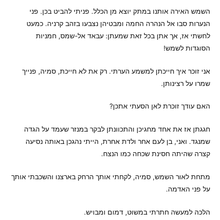
השמש האירה אותנו במתק יוצא מן הכלל. פניתי להביט בכן. פני
הנערות סבו אל הנהרה החמה ומבטיהן נצבעו בזהב קרניה. כמעט
לחשתי אז, אך אתן בכל זאת שמעתן: עבאד אל-שמס, חמניות
הסוגדות לשמש!
אני זוכר איך חייכתן למשמע הערתי. רק את לא חייכת, סמיה, פנייך
שמרו על רצינותן.
האם עודך זוכרת לאן הסעתי אתכן?
חגגתן אז את אחד מחגיכן והתכוונתן לבקר במנזר שעמד על הגדה
שמנגד. ואני, בן לעם אחר ולדת אחרת, הייתי נהגכן באותה נסיעה
קצרה שהיתה חסינת שכחה כמו הנצח.
מתחת לאור השמש, סמיה, לקחתי אותך הרחק בארצנו והשכבתי אותך
על פני האדמה.
הלכה למעשה חתרתי במשוט, דמום ומבויש.