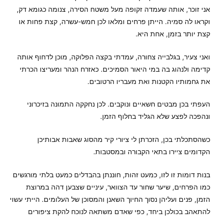
אני זוכר, אותה שעמדה זקופה מעל משטח הסירה, צנומה כגומא דק,
וקראו לה סמיה. הייתן פרחים ומלאו לכן חמש-עשרה, קצת פחות או
קצת יותר בזמן, אחת היא.
ואני צעיר, בגלבייה צחורה, עמדתי בקצה הפלוקה, מוכן לדחוף אותה
קדימה ולנהוג בה במי היאור הסמיכים. כאזרח הנהר ומעריצו הכרתי
את גחמותיו הקטנות ואת מעבריו הרטובים.
העפתי בכן מבטים חשאיים ונוקבים. לכן נחקקה התמונה בזיכרוני
ונהפכה לפצע שלא הגליד בחלוף הזמן.
כשהסתכלתי בכן, הזכרתן לי ציורי קיר מהסוג שאבות אבותיכן
הקדומים ציירו בתאי הקבורה ובמסטבות.
בנות דומות זו לזו, כמעט זהות, חוננתן בהבדלים כמעט בלתי מורגשים
כמו הפרחים, שיער שחור עד הצוואר, עיניים שצבען דהה במרוצת
הזמן, פנים ועליהן נסוך החיוך השאנן והמסוכן של העלומים. הייתי עשוי
להתאהב בכולכן ביחד, כפי שאדם משתאה לנוכח להקת ציפורים