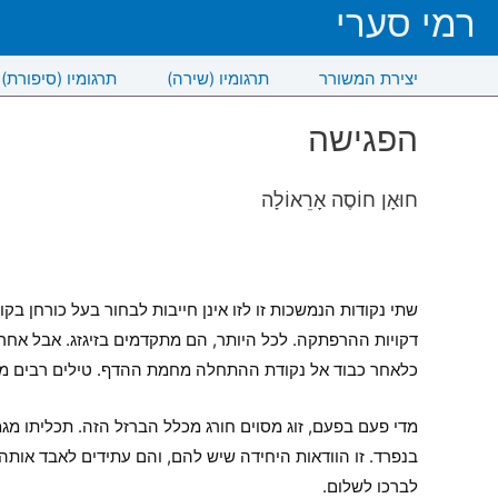
רמי סערי
יצירת המשורר
תרגומיו (שירה)
תרגומיו (סיפורת)
הפגישה
חוּאָן חוֹסֶה אָרֵאוֹלָה
שתי נקודות הנמשכות זו לזו אינן חייבות לבחור בעל כורחן ב
דקויות ההרפתקה. לכל היותר, הם מתקדמים בזיגזג. אבל אחר
כלאחר כבוד אל נקודת ההתחלה מחמת ההדף. טילים רבים מדי
מדי פעם בפעם, זוג מסוים חורג מכלל הברזל הזה. תכליתו מגמ
בנפרד. זו הוודאות היחידה שיש להם, והם עתידים לאבד או
לברכו לשלום.