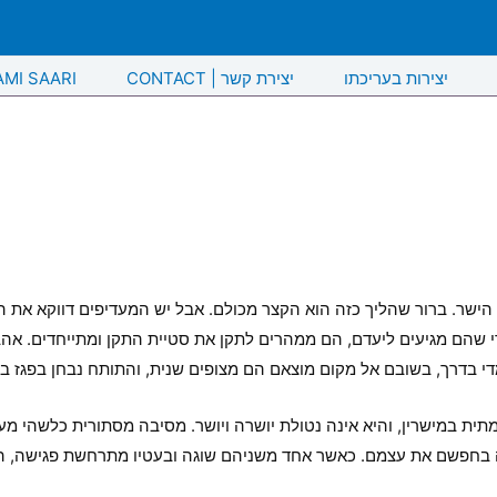
יצירות בעריכתו
CONTACT | יצירת קשר
AMI SAARI
קו הישר. ברור שהליך כזה הוא הקצר מכולם. אבל יש המעדיפים דווקא את 
י שהם מגיעים ליעדם, הם ממהרים לתקן את סטיית התקן ומתייחדים. אהב
 בדרך, בשובם אל מקום מוצאם הם מצופים שנית, והתותח נבחן בפגז בל
תית במישרין, והיא אינה נטולת יושרה ויושר. מסיבה מסתורית כלשהי מעד
תה בחפשם את עצמם. כאשר אחד משניהם שוגה ובעטיו מתרחשת פגישה, הא