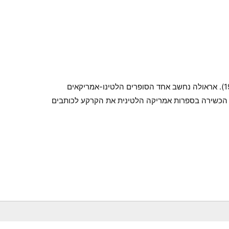
הסופר המקסיקאי חואן חוסה אראולה נולד ב-1918 ומת ב-2001. הוא כתב בעיקר סיפורים קצרים ופירסם רק רומאן אחד, “היריד” (1963). אראולה נחשב אחד הסופרים הלטינו-אמריקאים
יא הכשירה בספרות אמריקה הלטינית את הקרקע לכותבים