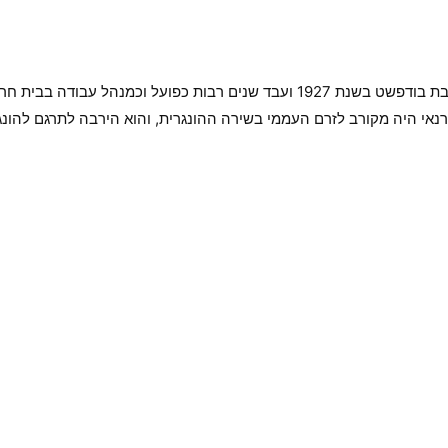
המשורר, המתרגם והסופר יוז’ף טורנאי נולד בדונהרסט שבקרבת בודפשט בשנת 1927 וע
ים ההונגרים. טורנאי היה מקורב לזרם העממי בשירה ההונגרית, והוא הירבה לתרג