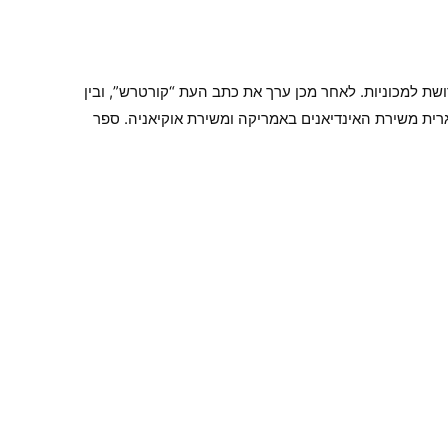
בד שנים רבות כפועל וכמנהל עבודה בבית חרושת למכוניות. לאחר מכן ערך את כתב העת “קורטרש”, ובין
ם להונגרית משירת האינדיאנים באמריקה ומשירת אוקיאניה. ספר