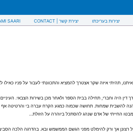
יצירות בעריכתו
CONTACT | יצירת קשר
AMI SAARI
נו, תהיתי איזה שקר אצטרך להמציא והתכוונתי לעבור על פניו כאילו לא
רך דין היה וחברי, תחילה בבית הספר ולאחר מכן בשירות הצבאי. העיניים 
שנהנה להשבית שמחות. תחושה שכמוה כמגע הקרח עברה בי והרטיטה אף א
 מבטו החייתי של אדם שנהג להסתכל ביוהרה על הזולת…
 כל רצונן אך ורק להימלט מפני הגשם הממשמש ובא. בהדרגה הלכה הסביב