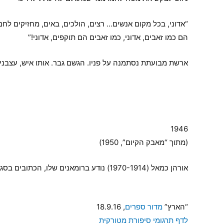
“אדוני, בכל מקום אנשים… רצים, הולכים, באים, מחזיקים לח
הם כמו זאבים, אדוני, כמו זאבים הם תוקפים, אדוני!”
ארשת מבועתת נסתמנה על פניו. הגשם גבר. אותו איש, עצבני 
1946
(מתוך “מאבק הקיום”, 1950)
אורהן כמאל (1970-1914) נודע ברומאנים שלו, הכתובים בסגנון הריאליזם הסוציאליסטי ומספרים את חיי העניים של טורקיה.
“הארץ”
מדור ספרים
, 18.9.16
לדף תרגומי סיפורת מטורקית