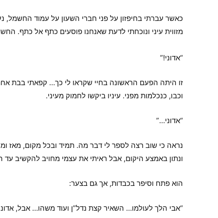
כאשר עברתי בחיפזון על פני חברי השעון על עמוד החשמל, 
מזווית עיני ונוכחתי לדעת שאנחנו פוסעים כתף אל כתף. החשת
“אדוני!”
זו היתה הפעם הראשונה בחיי שקראו לי כך… קפאתי בבת אחת, 
וכבו, כנכלמות מפני. עיניו ביקשו לחמוק מעיני.
“אדוני…”
נראה כי שוב רצה לספר לי דבר מה. תמיד ובכל מקום, מאז ומ
ונתון באמצע היקום, אבל ראיתי את עצמי מחויב להקשיב עד ה
הוא פתח וסיפר בכבדות, אך גם בצער:
“אבי הלך לעולמו… השאיר קצת נדל”ן ועוד משהו… אבל, אדוני