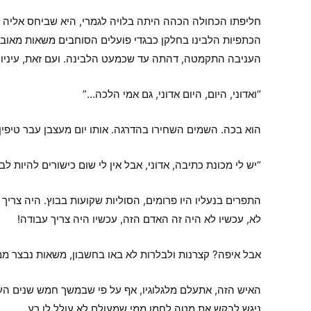
חליפתו הכחולה הכהה היתה בלויה לגמרי, היא שביחס אליה ל
הכתפיות הלבינו בחלקן כבגדי פועלים הסוחבים משאות מאובקים
העניבה התקמטה, דהתה עד שכמעט הלבינה. ועם זאת, עיניו ש
“ואדוני, היום, היום אדוני, גם אמי הלכה…”
הוא בכה. השמים השחירו בהדרגה. אותו יום מעצבן עבר טיפין
“יש לי מכונת כתיבה, אדוני, אבל אין לי שום כישורים להיות 
התפרים בנעליו היו פרומים, הסוליות שקועות בבוץ. היה צריך
לא, עכשיו לא היה זה האדם הזה, עכשיו היה צריך עבודה!
אבל איפה? קצרנות ולבלרות לא באו בחשבון, משאות נבצר ממנו
האיש הזה, אתעלם מלגלוגיו, אף על פי שבמשך חמש שנים העי
ניגש לבקש את מטה לחמו ממי שמעולם לא עולל לו רע.