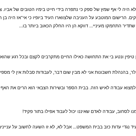
א היה לי אף שמץ של ספק כי נתפרה בידי חייט בימיו הטובים של אביו
. הרישום המוטבע על העניבה שלצווארו העיד ביופיו כי אי־אז היה בן הד
תדיר התחמקו מעיניי… דווקא הן היו החלק הכאוב ביותר בו…
 טיפין ונטע בי את התחושה כאילו החיים מתקרבים לקצם ובכל רגע שהוא
לבלר, בהנהלת חשבונות אני לא מבין שום דבר, לעבודות סבלות אין לי מספי
 למצוא עבודה לאיש הזה. בבית הספר ובשירות הצבאי הוא הרים את האף ול
 לסחוב, עבודה לאדם שאיננו יכול לעבוד אפילו בתור פקיד!
ד נגדי עדות כזב בבית המשפט… אבל לא, לא זו השעה לחשוב על עניינים