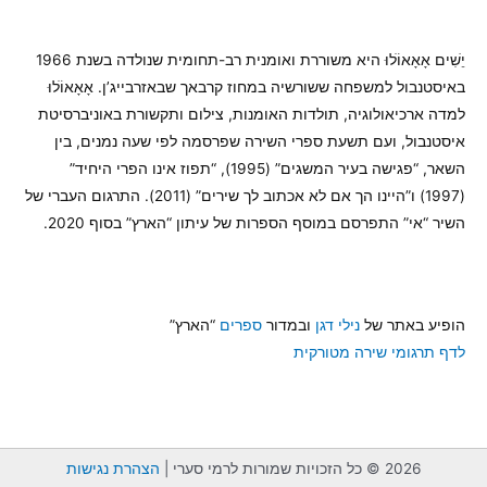
יֵשִׁים אָאָאוֹֹלוּ היא משוררת ואומנית רב-תחומית שנולדה בשנת 1966
באיסטנבול למשפחה ששורשיה במחוז קרבאך שבאזרבייג’ן. אָאָאוֹֹלוּ
למדה ארכיאולוגיה, תולדות האומנות, צילום ותקשורת באוניברסיטת
איסטנבול, ועם תשעת ספרי השירה שפרסמה לפי שעה נמנים, בין
השאר, “פגישה בעיר המשגים” (1995), “תפוז אינו הפרי היחיד”
(1997) ו”היינו הך אם לא אכתוב לך שירים” (2011). התרגום העברי של
השיר “אי” התפרסם במוסף הספרות של עיתון “הארץ” בסוף 2020.
הופיע באתר של
נילי דגן
ובמדור
ספרים
“הארץ”
לדף תרגומי שירה מטורקית
2026 © כל הזכויות שמורות לרמי סערי |
הצהרת נגישות