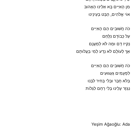
מִן הָאִיִּים בָּא אֵלֵינוּ הָאָהוּב
אוֹי אֱלֹהִים, הַבֵּט בְּעֵינֵינוּ
כֹּה חֲשׁוּבִים הֵם הָאִיִּים
עַל כְּבוֹדָם נִלָּחֵם
נַקִּיז דָּם וּמַה לֹּא לְמַעֲנָם
אַךְ לְעוֹלָם לֹא נֵדַע לְמִי בַּעֲלוּתָם
כֹּה חֲשׁוּבִים הֵם הָאִיִּים
לִפְעָמִים גַּעְגּוּעִים
בְּלֹא חָבֵר וּבְלִי בְּחִיר לִבֵּנוּ
נִגְזָר עָלֵינוּ בְּלִי רַחֵם לִגְלוֹת
Yeşim Ağaoğlu: Ada