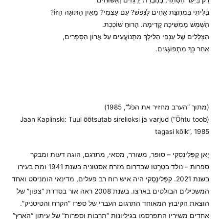
בִּלִּיתִי בִּמְחִצַּת אָחִים לַנֶּפֶשׁ? עִם עַצְמִי? מֵאַיִן הַתּוּגָה הַזּוֹ?
הַשֶּׁמֶשׁ מַמְשִׁיכָה קָדִימָה. הָרוּחַ שׁוֹכֶכֶת.
הַצְּלָלִים שֶׁל עַנְפֵי הַלִּילָךְ מִתְנוֹעֲעִים עַל אֲרוֹן הַסְּפָרִים,
אַחַר כָּךְ מִתְפּוֹגְגִים.
(מתוך “הערב מחזיר את הכֹּל”, 1985)
(Jaan Kaplinski: Tuul õõtsutab sirelioksi ja varjud (“Õhtu toob
tagasi kõik”, 1985
יָאן קַפְּלִינְסְקִי – סופר, משורר, מסאי, מתרגם, הוגה דעות ומבקר
ספרות – נולד בטַרְטוּ שבדרום מזרח אסטוניה בשנת 1941 ומת בעירו
בשנת 2021. קַפְּלִינְסְקִי היה איש רוח רב פעלים, מדינאי הומניסט ואחד
המשכילים הבולטים בארצו. בשנת 2008 ראה אור בסדרת “צפון” של
הוצאת הקיבוץ המאוחד התרגום העברי של ספרו “הקרח והטיטניק”.
אחדים משיריו התפרסמו בגיליונות “תרבות וספרות” של עיתון “הארץ”