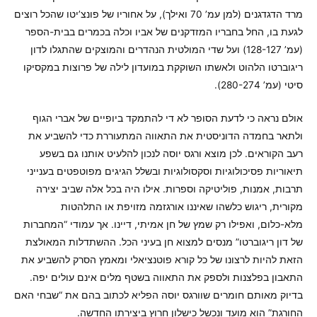
מרד הדגדגנים (למן עמ’ 70 ואילך), על אחוריו של פונצ’יטו שהכל רוצים
לגעת בו, החל בחבריו המזדקנים של אביו וכלה בכמרים בבית-הספר
(עמ’ 128-127) ועל שדי המולטית הנהדרים והמוצקים שהתגלו לדון
ריגוברטו הלהוט ולאשתו השוקקת במועדון לילה של פרוצות במקסיקו
סיטי (עמ’ 280-274).
אולם נראה כי לדעת הסופר לא די להתמקד ביופיים של אברי הגוף
ולתאר בחמדה הדוניסטית את התאווה המתעוררת כדי להשביע את
רעב הקוראים. לכן מוצא ורגס יוסה לנכון להלעיט אותנו גם בשפע
תיאוריות פסיכולוגיות וסקסולוגיות ובשלל הגיגים מפוטפטים בענייני
תרבות, אמנות, פוליטיקה וספרות. אילו היה בכל אלה שביב יצירה
מקורית, ריגוש כלשהו שאיננו אורגזמה מזויפת או התלהטות
מלא-כלום, ואפילו רק שמץ של חן אמיתי, דיינו. אך עמודי “המחברות
של דון ריגוברטו” מנסים למצוא חן בעיני הכל. ההשתדלות המאולצת
הזאת להיות לרצונו של כל קורא פוטנציאלי ומאמץ הסרק להשביע את
התאבון בפלצנות ולספק את התאווה בשטף מלים אינם עולים יפה.
בדיוק מאותם חומרים שוורגס יוסה הפליא לכתוב בהם את “שבחי האם
החורגת” הוא מועד ונכשל כישלון חרוץ ביצירתו החדשה.