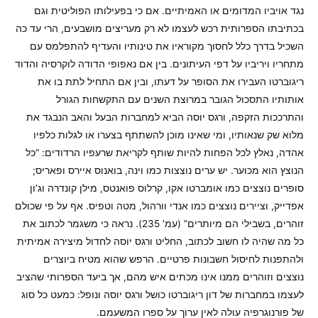
נגד אויביו המדומים או האמיתיים. אם כי בפעילותו הפוליטית וגם
בכתיבתו הספרותית רכש לעצמו לא רק מעריצים מושבעים, הרי עד כה
השכיל בדרך כלל לחסוך מקוראיו את טינותיו והעדיף להתפלמס עם
מתחריו ויריביו על דפי העיתונים. בין אם נאפופי הדודה לוקרסיה והדוד
ריגוברטו העבירו את הסופר על דעתו, ובין אם התחיל לתת בו את
אותותיו התסכול הגובר במרוצת השנים עם התקשחות הגורל
והתרככות הזקפה, ורגס יוסה הביא למחברות הבעל והאב הנבגד את
מלוא שק שנאותיו, ומי שאינו מוכן להשתתף בצערו או לגלות כלפיו
אהדה, נאלץ לכל הפחות להיות שותף לקריאת שרעפיו הרדודים: “כל
הנוצץ הוא מכוער. יש ערים נוצצות כמו וינה, בואנוס איירס ופאריס;
סופרים נוצצים כמו אומברטו אקו, קרלוס פואנטס, מילן קונדרה וג’ון
אפדייק, וציירים נוצצים כמו אנדי וורהול, מטה וטפיס. אף על פי שכולם
זוהרים, בשבילי הם מיותרים” (עמ’ 235). נראה כי משגמר לכתוב את
כל מה שהיה לו חשוב לכתוב, החליט ורגס יוסה לחדול מיצירה אמיתית
ולהתפנות לחיסול חשבונות פרטיים. הרפש שהוא מטיח ביוצרים
נוצצים וזוהרים ממנו אינו מכתים איש מהם, אך ביעד הספרותי שהציב
לעצמו במחברות של דון ריגוברטו כושל ורגס יוסה ונופל: כמעט כל סוג
של פורנוגרפיה עולה לאין ערוך על ספרו המשעמם.