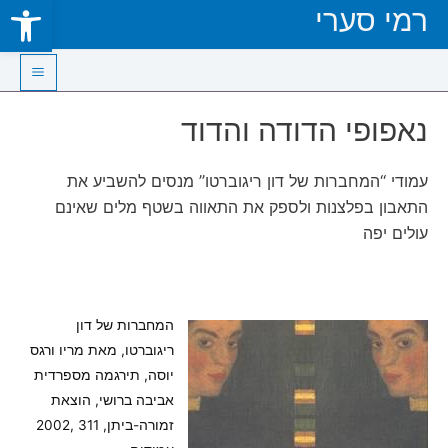
Open toolbar
רמי סערי
Skip
to
content
Main
נאפופי הדודה והדוד
Menu
עמודי “המחברות של דון ריגוברטו” מנסים להשביע את
התאבון בפלצנות ולספק את התאווה בשטף מלים שאינם
עולים יפה
המחברות של דון
ריגוברטו, מאת מריו ורגס
יוסה, תירגמה מספרדית
אביבה ברושי, הוצאת
זמורה-ביתן, 311 ,2002