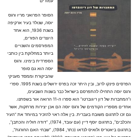
עמודים
הסופר הפרואני מריו ורגס
יוסה, שנולד בעיר ארקיפה
בשנת 1936, הוא אחד
היוצרים הפורים,
המפורסמים והשנויים
ביותר במחלוקת בין כותבי
הספרדית בימינו. ורגס
יוסה הוא גם סופר
שהביקורת וממסד מעניקי
הפרסים פינקו לרוב, ובין היתר זכה בפרס ירושלים בשנת 1995. ספרי
ורגס יוסה התחילו להתפרסם בישראל כבר בשנות השבעים,
ו”המחברות של דון ריגוברטו” הוא ספרו ה-11 הרואה אור בשפתנו.
אחדים מספריו הקודמים של ורגס יוסה הם אכן יצירות מרתקות, אשר
גם זכו לתרגום משובח בעברית. בין אלה ראוי להזכיר במיוחד את “העיר
והכלבים”, בתרגום יוסף דיין (עם עובד, 1974), “דודה חוליה והכתבן”,
בתרגום ביאטריס ולואיס לנדאו (כתר, 1984), “שבחי האם החורגת”,