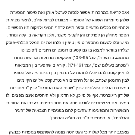
אגב קריאה במחברות אפשר לנסות לערטל אותן ואת סיפור המסגרת
שלהן מיומרות השווא של הסופר – מכוונתו לברוא עולם, לתאר מציאות
ולהתייחס בכלים מדעיים וספרותיים לדחף המיני ולמקורותיו הנפשיים.
הספר מחולק הן לפרקים והן לקטעי משנה, ולכן הקריאה בו קלה ונוחה.
מי שיוכלו לטעום מהספר טיפין טיפין ויצלחו את ים המלל הבלתי-פוסק
יצליחו בוודאי למצוא בו גם קטעים רומנטיים חינניים (“פונצ’יטו
מתמוגג בדמעות”, עמ’ 103-95) ופסקאות מרתקות וגדושות מתח
(“מכתב בעילום שם”, עמ’ 171-161). קוראים שהפער בין המציאות
לדמיון קוסם להם יוכלו לתהות על הדמיון בין הביוגרפיה של הסופר
לבין הרומאן שכתב, או על היחסים האינטרטקסטואליים הקיימים
במערכת הכלים השלובים שבין “שבחי האם החורגת” לבין “המחברות
של דון ריגוברטו”. אף על פי כן, לא הדמיון ולא היחסים אינם מפצים ולו
במעט את מי שזוכרים לוורגס יוסה את חסד כתיבתו בעבר ואת החוויות
המעשירות והמפעימות שהעניק להם בפנימייה הצבאית של “העיר
והכלבים”, או במחיצת ה”דודה חוליה והכתבן”.
מאכזב יותר מכל לגלות כי ורגס יוסה מנסה להשתמש בספרות כבנשק