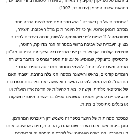
בתרגום טל ניצן-קרן (הקיבוץ המאוחד, 1992) ו”ליטומה בהרי האנדים”,
בתרגום אילנה המרמן (עם עובד, 1997).
“המחברות של דון ריגוברטו” הוא ספר המתיימר להיות הרבה יותר
מסתם רומאן ארוטי, אך כגודל היומרות כן גודל האכזבה. היצירה,
שתורגמה ל-11 שפות לפני שהועתקה ללשוננו, זכתה בעברית לתרגום
מצוין: העברית של אביבה ברושי בספר זה הנה מדויקת, רהוטה,
עסיסית וקולחת. אף על פי כן איני מסכים כלל ועיקר עם הציטוט מה”סן
פרנסיסקו כרוניקל”, שמופיע על עטיפת הספר וגורס כי מדובר ב”יצירה
מפתה ומענגת להדהים”. לטעמי ממחזר ורגס יוסה בספרו הנוכחי
חומרים קודמים, בראש וראשונה מספרו המוצלח בהרבה, “שבחי האם
החורגת”. לרוע המזל ולמרבה הצער הוא עושה זאת בארכנות ובטרחנות
של ארכיזנאי מלחית, וקשה לי מאוד להעלות על הדעת איזו תועלת או
עונג עשויים להפיק מספרו המשמים אפילו בני-עשרה מיוסרי תשוקות
או בעלים מתוסכלים מינית.
כמסכה ספרותית של היוצר בספר זה משמש דון ריגוברטו המחורמן,
סוכן ביטוח אשר איננו מעורר שום אהדה, הזדהות, חיבה או איבה. אותו
דון ריגוברטו הנו בעלה העגמומי של לוקרסיה היפהפייה והבוגדנית,