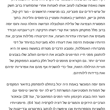
אשה נואפת שנאלצה לעזוב אותו לאנחות אחרי שהסתערה ברוב חשק
על ערש-דודים עם פונצ’יטו, בנו מנישואיו הראשונים – נער דק-קול,
מתוק וביישן, המתעניין באמנות ומצטיין בנימוסים והליכות. בתוך
המסגרת הצמיגה של עלילת הטלנובלה הנדושה והזולה טווה ורגס יוסה
ברוב מלל מתקתק והמוני את קורי רשתו הדקיקה: דון ריגוברטו הבודד
מעמיס את הערותיו עתירות הערגה, את זיכרונותיו מלילות אהבים, את
הזיותיו שטופות הזימה ואת דעותיו הלא מעניינות במיוחד על דפי
מחברותיו האומללות, ומטבע הדברים מטרתו במעשה נואש זה היא
להתגונן מפני חייו המייגעים ולצבוע את היומיום העלוב שלו בצבעים
זוהרים יותר. גם הקוראים מוזמנים ליטול חלק בתענוג המפוקפק של
חוויית ההילולה הזאת, אולי כדי להשכיח אף מהם את אפרוריות ימיהם
ואת בדידות לילותיהם.
ורגס יוסה המוכשר באמת היה יכול בהחלט להסתפק בתיאור המקסים
של חמודות חוסטיניאנה המשרתת (“יש לה יופי פרואני טיפוסי עם
העור הזה בצבע הקינמון ותווי הפנים המחוטבים”, עמ’ 28) ובאזכור
הגרביים הירוקים והמגרים של דוניה לוקרסיה (עמ’ 64). מיומנויותיו
הלשוניות והספרותיות אכן איפשרו לו לכתוב בפרוטרוט ובדייקנות על