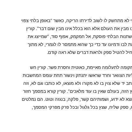
קטנה בהונגריה, יושב לו ביום הולדתו ה-44 על שפת הנהר כי לא מתחשק לו לשוב לדירתו הריקה, כאשר “באופן בלתי צפוי
מבין את העולם אלא הוא בכלל אינו מבין שום דבר”. קורין
השתנות הבלתי פוסקת, אל חמקמק, אפוף סוד, “שמייצג את
לבו ודמיונו עד כדי כך שהוא מתמסר לו לגמרי, לא מתוך
חיל להטיל ספק ולראות דברים שלא ראה קודם.
קומה לתעלומה מאיימת, כאוטית וחסרת פשר. קורין חש
ות הצוואר וחרד שראשו יתנתק וינשור תחת עומס המחשבות
 יד שלא צוין בו לא מקורו ולא מוצאו, לא כותבו וגם לא, וזה
הזה, בעולם שאין בו עוד מלאכים”. קורין קורא במסמך חזור
צא לא ידוע, ושמותיהם קשר, פלקה, בנגזה וטוט. הם נמלטים
, ספק שליח, שצץ בכל גלגול ובכל פרק מפרקי המסמך,