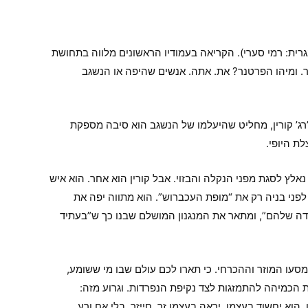
רית: רמי סערי). הקריאה בעמודיו הראשונים מלווה בתחושת
ר. ומיהו הפרטנר? את. אתה. אנשים שהיפה או הנשגב
ג’רג’ קורין, מחליט שהיעלמו של הנשגב הוא סיבה מספקת
ת היופי.
נאלץ לסגת מפני הנקלה והבזוי. אבל קורין הוא אחר. הוא איש
פני בניה רק את “מופת העכברוש”. הוא מתווה יפה את
דה שלהם”, ומתאר את המנגנון המושלם שבנו כך ש”בעתיד
סעו המוזר וההכרחי. כי תארו לכם עולם שבו מי ששומע,
 הכמיהה להתמזגות לצד נקיפת הנפרדות. וגרוע מזה:
הוא יחשוד בעצמו, יראה בעצמו זר, חייזר, בלי אח ורע.