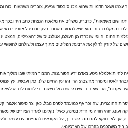
ר עצמו ושאר הדמויות שהוא מכניס בסוד ענייניו, צוברים משמעות וכוח 
א היתה שום משמעות”, כדבריו, משלים את מלאכת הנצחת כתב היד ובכך מ
בו כבמקלט בטוח. הוא יוצא למסעו האחרון בעקבות פסל אוורירי דמוי או
התגלמות התום והיופי שנכחדו מן העולם, אטלנטיס של “האציליים, המצטיינ
שים של קורין לחלץ את ארבעת הפליטים מתוך עצמו ולשולחם לחופשי עולי
להיות אלמלא ניטע באדם זרע הפורענות. המבוך המיתי שבו מוליך אותנ
 לאטו ומעורר מחשבה: הרי זהו עץ החיים שלנו כאן ועכשיו, עץ עמוס ע
איר עקבות”, הרי שאנו נדרשים ליושרה ולנחישות כדי לנסות לברוא לעצמנו 
רות ההונגרית, שהוזכר אף כמועמד לפרס נובל. כאן יצר סיפור אלגורי 
ה ועונג. זוהי חוויה מיוחדת במינה, כאילו נקלענו לאחד הציורים של מאו
ירה, אך לאו דווקא להבנתה. לשם כך, על הקוראים להתייחד עם עצמם ולער
היד משתכנים בקרבו של הארכיונאי.