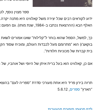
ספר מצוין נוסף, לט
ידוע לקוראים רבים שכל יצירה משל קאלווינו היא מתנה יקרה.
האלף הבא (ההרצאות נכתבו ב-1984, שנת מותו). גם הפעם צרורות בספרו חוכמה, צניעות ובקיאות של אדם שהיכרותו עם האמנות היא בלתי אמצעית ועמוקה.
כך, למשל, הסמל שהוא בוחר ל”קלילות” שאנו אמורים לשאת את
בוקאצ’ו) הוא “מתרומם מעל לכבדות העולם, ומוכיח שסוד הק
בית קברות של מכוניות חלודות”.
אם כן, קאלווינו הוא בעל ברית איתן של היופי ושל אוהביו, 
תרזה בירון פריד היא אחת מעורכי סדרת “ספריה לעם” בהוצא
“הארץ”
ספרים
, 5.6.12
לדף תרגומי סיפורת מהונגרית