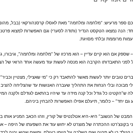
יכם ספר מרעיש: “מלחמה ומלחמה” מאת לאסלו קרסנהורקאי (בבל, מהונג
יחד: הנה נמצאו הטקסט הנדיר (ותודה לסערי) וגם האפשרות למצוא פרטנ
מות מרוממת ובלתי מסויגת.
 שספק אם הוא קיים עדיין – הוא מרכזו של “מלחמה ומלחמה”, וגיבורו, 
 לפני התאבדותו הקרבה הוא מנסה לעשות עוד מעשה אחד הרואי של הצל
דברים טובים יותר לעשות מאשר להתאבד רק כי “מי שאצילי, מצטיין וכביר” 
בלי מבוכה ובלי הנחות את התהליך שעברה האנושות עד שהצליחה להציב ל
 ש”הקטינו כל גודל וכל קנה מידה עד שיהיו בהתאם לגודלם ולקנה המי
 גם יחד” – כלומר, תיעלם אפילו האפשרות להבחין ביניהם.
המבט של הנשגב” היא-היא אטלנטיס של קורין, וזהו הכאב המניע אותו במ
י בקונצ’רטו ההכתרה של מוצרט לא יחוש עוד את השפעתו של היפה – את
 הנולד בו לא תהיה שום השלכה על קיומו בעולם. ומשום שהוא יהיה לבדו, 