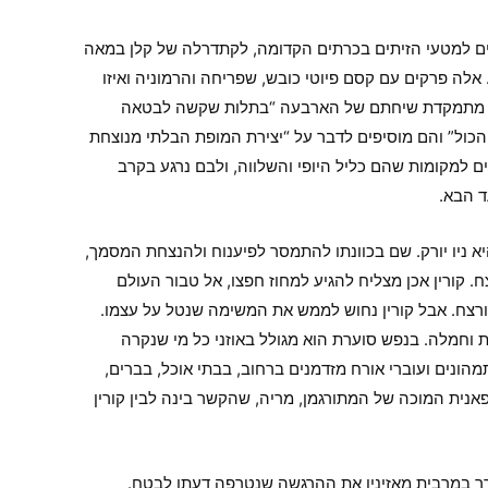
דעים למטעי הזיתים בכרתים הקדומה, לקתדרלה של קלן במאה
אלה פרקים עם קסם פיוטי כובש, שפריחה והרמוניה ואיזו
וסה, מתמקדת שיחתם של הארבעה “בתלות שקשה לבטאה
הכול” והם מוסיפים לדבר על “יצירת המופת הבלתי מנוצחת
 למקומות שהם כליל היופי והשלווה, ולבם נרגע בקרב
ד הבא.
א ניו יורק. שם בכוונתו להתמסר לפיענוח ולהנצחת המסמך,
קורין אכן מצליח להגיע למחוז חפצו, אל טבור העולם
ד ורצח. אבל קורין נחוש לממש את המשימה שנטל על עצמו.
 וחמלה. בנפש סוערת הוא מגולל באוזני כל מי שנקרה
תמהונים ועוברי אורח מזדמנים ברחוב, בבתי אוכל, בברים,
אנית המוכה של המתורגמן, מריה, שהקשר בינה לבין קורין
לעורר במרבית מאזיניו את ההרגשה שנטרפה דעתו לבטח.