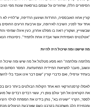
הסיפורים הללו, שחוזרים על עצמם בגרסאות שונות מפי הגיבו
קורין אחוז האובססיה, החרדות ושיגעון הרדיפה, ש”לחייו ל
אחד עוד לפניו; השיבה לאירופה, עם ארבעת הרעים החוסים בל
שבשווייץ, ושקורין רואה בו מפלט אחרון, כעין איגלו שמימי ו
“אטלנטיס האמיתית אשר אבדה אחת ולתמיד”. ניסיונותיו הנוא
מה שישנו ומה שיכול היה להיות
מלחמה ומלחמה” הוא מסע מטלטל אל מה שיש ומה שיכול היה 
ונשגב, מעבר למציאות המיידית המתעתעת. המסר הסתום מתבהר
בעתיד ערפילי, ואם כדברי קורין “שום דבר אינו אובד בלי להש
לאסלו קרסנהורקאי הוא אחד הקולות הבולטים ביותר כיום בספ
את הקוראים אל תוך עולם צופן רז, עשוי רבדים רבדים של מועק
לספר, הקרוי “ישעיהו בא”, נותן בידינו את המפתח לגילוי היצ
ומכמירת הלב משתכנת בקרבנו כשם שארבעת הניצולים מכתב 