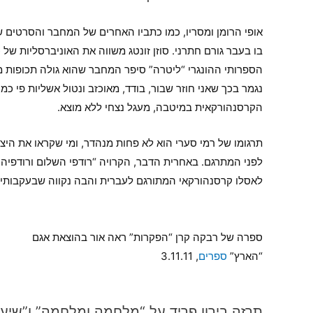
אופי הרומן ומסריו, כמו כתביו האחרים של המחבר והסרטים ש
בו בעבר גורם חתרני. סוזן זונטג משווה את האוניברסליות של כת
הספרותי ההונגרי “ליטרה” סיפר המחבר שהוא גולה תכופות מא
נגמר בכך שאני חוזר שבור, בודד, מאוכזב ונטול אשליות פי כמה
הקרסנהורקאית במיטבה, מעגל נצחי ללא מוצא.
תרגומו של רמי סערי הוא לא פחות מנהדר, ומי שקראו את הי
לפני המתרגם. באחרית הדבר, הקרויה “רודפי השלום ורודפיהם
לאסלו קרסנהורקאי המתורגם לעברית והבה נקווה שבעקבותיו י
ספרה של רבקה קרן “הפקרות” ראה אור בהוצאת אגם
“הארץ”
ספרים
, 3.11.11
תרזה בירון פריד על “מלחמה ומלחמה” ו”שיעו