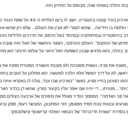
תו החלה באותה שנה, מבוסס על החיזיון הזה.
ג’רג’ קורין, עובד ארכיון בעיר 
וי הולמת בו הידיעה… שהוא לגמרי לא מבין את העולם… שלא רק שהוא אינו 
רב בהיסטוריה ובמיתולוגיה ובמיוחד באל הרמס, אל הדרכים הליליות וה
זדמן של החוקים”. העולם ההרמטי, הסגור והחשאי של האל הזה שובה את 
ך בהלה, והוא מרגיש שבגין השפעת האל היווני על עולמו הרוחני הוא מת
, משנה את פניה, נעשית מסובכת ולא מובנת והשגרה המוכרת מפנה את מ
אשו, לא על דרך המשל אלא הלכה למעשה. הוא מתלונן על כאבים בחולי
רגע המכונן בחייו מגיע, כאשר “בארכיון שבו עבד, נגלה לו באקראי איזה כתב
תר… מטרתו… די יהיה אם יאמר עליו בקיצור נמרץ, שהוא דן בכדור הארץ 
 על פני האדמה”. המסמך הנדיר מגולל את סיפורם של ארבעה ניצולים ממו
יעים ובטווח נוכח תמיד מסטמן, הזר המתבונן, המבשר רעות, ספק נביא
 בסדרת “עשרת הדיברות” של הבמאי הפולני קז’ישטוף קישלובסקי.