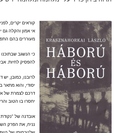
קוראים יקרים, לפנ
אי אמון והקלה גם 
מעוררים בהם התפע
כי הנשגב שבתוכנו –
להפסיק לחיות. אבל
לרובנו, כמובן, יש 
יסודי, והוא מתאר 
דרכם לצמרת של אלה
יחסרו בו הטוב והרע
אובדנה של “נקודת 
נניח, את הפרק השנ
שלנוכחותו של היופי