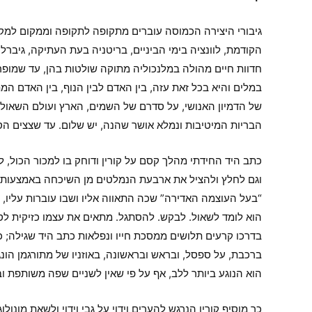
גיבורי היצירה הכמוסה עוברים מתקופה לתקופה וממקום למקו
הקודמת, לוונציה בימי הביניים, בריטניה בעת העתיקה, גיבר
חדוות חיים מהולה במלנכוליה מתוקה שולטות בהן, עד שמופ
במלים והיא בכל זאת עזה, בין האדם לבין הנוף, בין האדם 
של הדמיון האנושי, על סדרם של השמים, הארץ ועולם השאול,
הבריות המיטיבות ונמלא אושר שהנה, יש שלום. עד שצצים הס
כתב היד החידתי מהלך קסם על קורין ודוחק בו למכור הכול, 
וגם לחלץ ולהציל את ארבעת הנמלטים מן השיכחה באמצעות שי
“בעל העוצמה האדירה” שכה התאווה אליו ושבו עוברות עליו, ב
הוא לומד לשאול. לבקש. להסתגל. מתאים את עצמו כזיקית לס
בדרכו קרעים תלושים ממסכת חייו ונפלאות כתב היד שגילה; כנופ
ברכבת, על ספסל, ובראש ובראשונה, באוזניו של מתורגמן הונ
הוא הנוגע ביותר ללב, אף על פי שאין לשניים שפה משותפת וב
כך מוסיף קורין הנרגש להערים וידוי על גבי וידוי ולשאת מונ