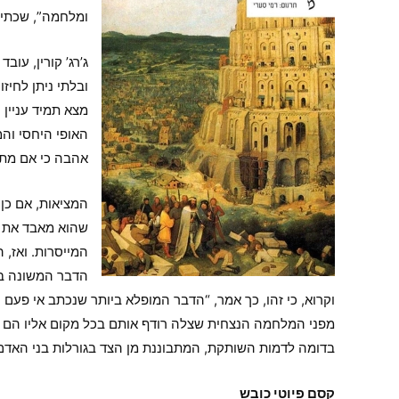
ומלחמה”, שכתיב
ובלתי ניתן לחיז
מצא תמיד עניין 
האופי היחסי והמ
אהבה כי אם מתו
המציאות, אם כן
שהוא מאבד את ר
המייסרות. ואז, ה
הדבר המשונה ביו
וקרוא, כי זהו, כך אמר, “הדבר המופלא ביותר שנכתב אי פעם
מפני המלחמה הנצחית שצלה רודף אותם בכל מקום אליו הם מג
בדומה לדמות השותקת, המתבוננת מן הצד בגורלות בני האדם
קסם פיוטי כובש