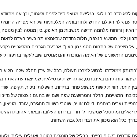
ם ללא סדר כרונולוגי, בגלישה מטאפיסית לפנים ולאחור, וכך אנו מתוו
לטר עם גילוי העולם החדש ולחורבותיה המלכותיות של האימפריה הרומית. 
ר האיזון ורוחות מלחמה חדשה מנשבות מן האופק. בין מנוסה לבין מנ
המתבונן לבין המושא הנצפה, תלות נהדרת שבאמצעותה כשיר האדם לראות 
 על היצירה של התחום הסמוי מן העין”. ארבעת הגברים המלאכיים נקלעים
ימנים הראשונים של האימה המוכרת והם אנוסים שוב לעקור בחיפזון ליע
להתנתק ממולדתו ולנסוע למרכז העולם, בבל של עידן החלל שלנו, הלוא הי
מור קורותיהם באינטרנט, אותה ישות ערטילאית שמייצגת עתה את הנצח. 
ין היתר, חוויות קשות מנשוא: פחד, בדידות, השפלות, ניכור, תקיפה, שו
ביבתו המאיימת, הדלה והמרושעת שפה ושם יש בה גם ניצוצות של נדיבות
יית נערים רצחנית, דיילת אוויר, שוטרי רשויות ההגירה, עובדי מוזיאון, 
גרי אלים ומתוסכל שמשכיר לו חדר בדירתו העלובה ובאוזני אהובתו ההיספ
דרך כלל הוא מכוון את דבריו אל גבה השחוח.
ולוגים קודחים בשטף כפייתי, בבליל של הונגרית רהוטה ואנגלית עילגת, ו