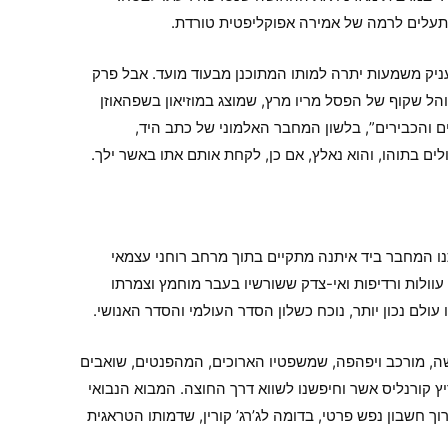
ומתעלים לרמה של אמירה אפוקליפטית טורדת.
עניק משמעות יתרה למותו המתוכנן מבעוד מועד. אבל פרק
הל שקוף של הפסל מריו מרץ, שמוצג במוזיאון בשפהאוזן
ים והכבירים”, בלשון המחבר האלמוני של כתב היד,
ם בתוהו, והוא נאלץ, אם כן, לקחת אותם אתו באשר ילך.
ו המחבר ביד איתנה מתקיים בתוך מרחב רוחני עצמאי
וולות ורדיפות ואי-צדק ששורשיו בעבר מוחמץ וצמרתו
עולם נכון יותר, נוכח כשלון הסדר העולמי והסדר האנושי.
קשה, מורכב ויפהפה, שמשפטיו הארוכים, המהפנטים, שואבים
ריץ קורנליס אשר וחיפשנו לשווא דרך החוצה. המבוא הנבואי
וך חשבון נפש פרטי, בדומה לג’רג’ קורין, שדמותו הטראגית