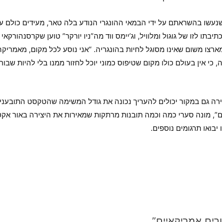
נעשו בהשראתם על ידי הבמאי ההונגרי הנודע בלה טאר, מעידים כולם על
יבתו לזו של גוגול ומלוויל, וג’יימס ווד מה”ניו יורקר” טוען שקרסנהורקא
רצו משום שאינו מסוגל לחיות בהונגריה. “אני נוסע לכל מקום, מאמריקה 
, כי אין בעולם כולו מקום שטיפוס כמוני יוכל לחזור ממנו בלי להיות שבור
צירה גם במקור יכולים להעריך נכונה את גודל המשימה שהטקסט התובעני
”, מונה סערי כמה וכמה תובנות מרתקות שמאירות את היצירה באור אקטו
בואו תרגומים נוספים.
רים אמריקאיים”