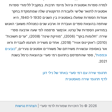
למדה ספרות אסטונית וניהול מיזמי תרבות. במקביל ללימודי ספרות
אסטונית לתואר שלישי ולעבודת הדוקטורט שלה שמתמקדת בחקר
אגודות הספרות שפעלו באסטוניה בין השנים 1930 ל-1940, היא
שותפה בהוצאת ספרים ועובדת זה ארבע שנים כמנהלת משאבי האנוש
במוזיאון הסִפרוּת של טַרְטוּ. אוֹיָסָאָר פרסמה לפי שעה ארבעה ספרי
שירה: “חלומות בוקר” (2006), “מוזיקת שינה” (2008), “ערים חשוכות”
(2010) ו”אוקיינוס אוויר” (2018). אחדים משיריה תורגמו לעברית וראו
אור באסופה עכשווית משירתם של משוררים אסטונים צעירים, “
כובעים
וכפפות
“, ספר שהתפרסם בתרגום רמי סערי ובהוצאת כרמל בשנת
2021.
תרגומי שירה עם רמי סערי באתר של נילי דגן
לדף תרגומי שירה מאסטונית
2026 © כל הזכויות שמורות לרמי סערי |
הצהרת נגישות