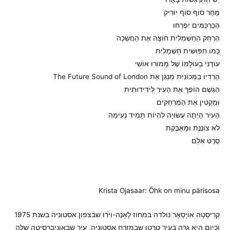
מָחָר סוֹף סוֹף יוֹרִיק
הַכַּרְכֻּמִּים יִפְרְחוּ
הַרְחֵק הַחַשְׁמַלִּית חוֹצָה אֶת הַחֲשֵׁכָה
כְּמוֹ חִפּוּשִׁית חַשְׁמַלִּית
עוֹדֶנִּי בְּעוֹלָמוֹ שֶׁל מָמוֹרוּ אוֹשִׁי
הָרַדְיוֹ בַּמְּכוֹנִית מְנַגֵּן אֶת The Future Sound of London
הַגֶּשֶׁם הוֹפֵךְ אֶת הָעִיר לִידִידוּתִית
וּמַקְטִין אֶת הַמֶּרְחַקִּים
הָעִיר הָיְתָה עֲשׂוּיָה לִהְיוֹת תָּמִיד נְעִימָה
לֹא צוֹנֶנֶת וּמְאֻבֶּקֶת
סֶרֶט אִלֵּם
Krista Ojasaar: Õhk on minu pärisosa
קְרִיסְטָה אוֹיָסָאָר נולדה במחוז לָאָנֶה-וִירוּ שבצפון אסטוניה בשנת 1975
וכיום היא גרה בעיר טַרְטוּ שבמזרח אסטוניה, עיר שבאוניברסיטה שלה