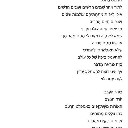
לָתוּר אַחַר שָׁמַיִם חֲדָשִׁים וַעֲנָנִים חֲדָשִׁים
אוּלַי לְגַלּוֹת מִתַּחְתֵּיהֶם עוֹלָמוֹת שׁוֹנִים
וִיצוּרִים חַיִּים אֲחֵרִים
מִי יֹאמַר אֵיזֶה עוֹלָם עָדִיף
שֶׁמָּא לֹא הָיָה נִמְאָס לִי מֵהֶם מַהֵר מִדַּי
אוֹ שֶׁזּוֹ סְתָם חֲרָדָה
שֶׁלֹּא תְּאַפְשֵׁר לִי לְהִתְרַכֵּז
לְהִתְעַמֵּק בְּיָפְיוֹ שֶׁל כָּל עוֹלָם
בְּזֶה כַּנִּרְאֶה מְדֻבָּר
אַךְ אֵינִי רוֹצָה לְהִשְׁתַּקֵּעַ עֲדַיִן
לְעֵת עַתָּה לֹא
בְּעִיר הָעֶרֶב
יוֹרֵד הַגֶּשֶׁם
הָאוֹרוֹת מִשְׁתַּקְּפִים בָּאַסְפַלְט הָרָטֹב
כְּמוֹ צְלָלִים מְתוּחִים
אֲדֻמִּים יְרֻקִּים צְהֻבִּים
יֵשׁ הִתְרַגְּשׁוּת בָּאֲוִיר