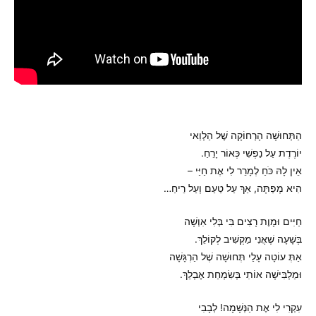
הַתְּחוּשָׁה הָרְחוֹקָה שֶׁל הַלְוַאי
יוֹרֶדֶת עַל נַפְשִׁי כְּאוֹר יָרֵחַ.
אֵין לָהּ כֹּחַ לְמָרֵר לִי אֶת חַיַּי –
הִיא מְפַתָּה, אַךְ עַל טַעַם וְעַל רֵיחַ…
חַיִּים וּמָוֶת רָצִים בִּי בְּלִי אִוְשָׁה
בְּשָׁעָה שֶׁאֲנִי מַקְשִׁיב לְקוֹלֵךְ.
אַתְּ עוֹטָה עָלַי תְּחוּשָׁה שֶׁל הַרְגָּשָׁה
וּמַלְבִּישָׁה אוֹתִי בְּשִׂמְחַת אֶבְלֵךְ.
עִקְרִי לִי אֶת הַנְּשָׁמָה! לְבָבִי