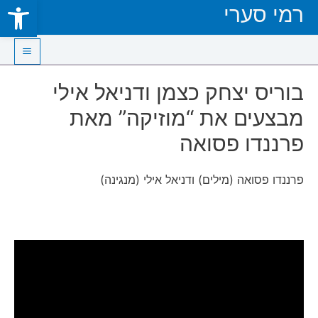
Open toolbar
רמי סערי
Skip
to
content
Main
בוריס יצחק כצמן ודניאל אילי
Menu
מבצעים את “מוזיקה” מאת
פרננדו פסואה
פרננדו פסואה (מילים) ודניאל אילי (מנגינה)