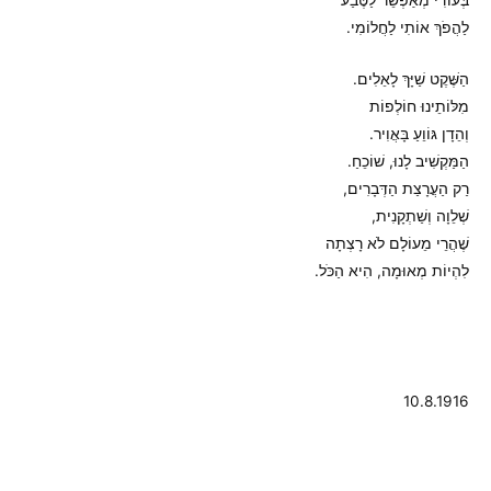
לַהֲפֹךְ אוֹתִי לַחֲלוֹמִי.
הַשֶּׁקֶט שַׁיָּךְ לָאֵלִים.
מִלּוֹתֵינוּ חוֹלְפוֹת
וְהֵדָן גּוֹוֵעַ בָּאֲוִיר.
הַמַּקְשִׁיב לָנוּ, שׁוֹכֵחַ.
רַק הַעֲרָצַת הַדְּבָרִים,
שְׁלֵוָה וְשַׁתְקָנִית,
שֶׁהֲרֵי מֵעוֹלָם לֹא רָצְתָה
לִהְיוֹת מְאוּמָה, הִיא הַכֹּל.
10.8.1916